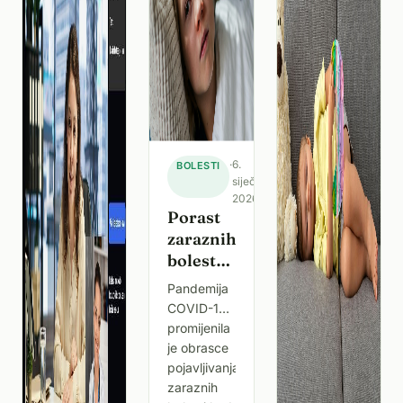
je riječ o
prolaznoj
tegobi koja
ne
·
6.
BOLESTI
siječnja
2026.
Porast
zaraznih
bolesti
kod
Pandemija
djece
COVID-19
nakon
promijenila
pandemije
je obrasce
– što
pojavljivanja
roditelji
zaraznih