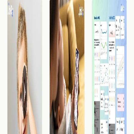
mnogi
roditelji
primjećuju
da djeca s
atopijskim
dermatitisom
kod djece
često imaju
nemirne
noći.
Atopijski
derm