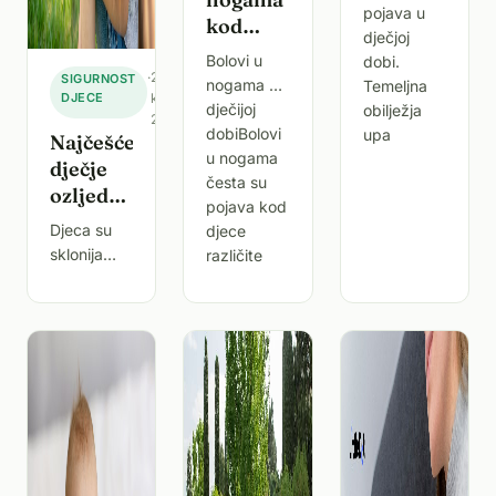
pojava u
kod
dječjoj
djece –
Bolovi u
dobi.
uzroci,
·
20.
SIGURNOST
nogama u
Temeljna
DJECE
kolovoza
simptomi
dječijoj
obilježja
2025.
i
dobiBolovi
upa
Najčešće
rješenja
u nogama
dječje
česta su
ozljede
pojava kod
– Kako
Djeca su
djece
pravilno
sklonija
različite
reagirati
ozljedama
dobi. Mogu
i pružiti
zbog svoje
biti
prvu
radoznalosti
bezazleni i
pomoć?
i
povezani s
nepredvidivosti
razvojem,
u igri.
no
Padovi,
ponekad
udarci i
mogu
opekline
ukazivati