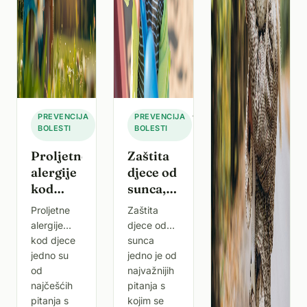
·
27.
·
27.
PREVENCIJA
PREVENCIJA
BOLESTI
ožujka
BOLESTI
ožujka
2026.
2026.
Proljetne
Zaštita
alergije
djece od
kod
sunca,
djece –
SPF,
Proljetne
Zaštita
simptomi
odjeća i
alergije
djece od
i
pravila
kod djece
sunca
liječenje
za plažu
jedno su
jedno je od
2026
–
od
najvažnijih
najčešćih
smjernice
pitanja s
pitanja s
kojim se
za 2026.