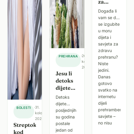
za
zdravi
Događa li
život
vam se da
se izgubite
u moru
dijeta i
savjeta za
zdravu
·
26.
PREHRANA
prehranu?
kolovoza
Niste
2025.
jedini.
Jesu li
Danas
detoks
gotovo
dijete
svatko na
dobre za
internetu
Detoks
zdravlje
dijeli
dijete
·
31.
BOLESTI
ili samo
prehrambene
posljednjih
kolovoza
prolazan
savjete –
su godina
2025.
trend
no nisu
postale
Streptokok
jedan od
kod