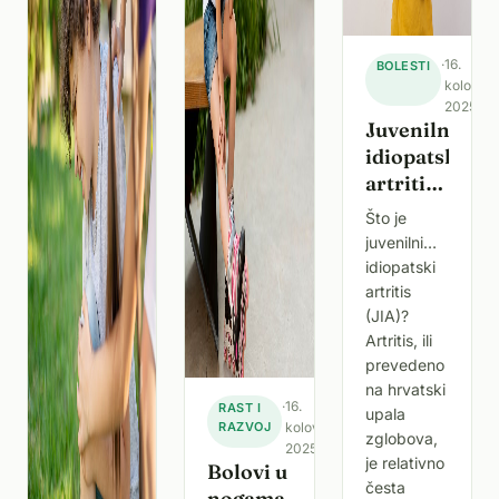
·
16.
BOLESTI
kolovoz
2025.
Juvenilni
idiopatski
artritis:
simptomi,
Što je
uzroci i
juvenilni
liječenje
idiopatski
artritis
(JIA)?
Artritis, ili
prevedeno
na hrvatski
·
16.
RAST I
upala
RAZVOJ
kolovoza
zglobova,
2025.
je relativno
Bolovi u
česta
nogama