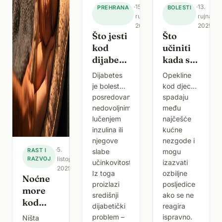
·
15.
·
13.
PREHRANA
BOLESTI
rujna
rujna
2025.
2025.
Što jesti
Što
kod
učiniti
dijabetesa?
kada se
Vodič
dijete
Dijabetes
Opekline
kroz
opeče?
je bolest
kod djece
prehranu,
posredovana
spadaju
namirnice
nedovoljnim
među
i
lučenjem
najčešće
primjer
inzulina ili
kućne
njegove
nezgode i
jelovnika
·
5.
RAST I
slabe
mogu
RAZVOJ
listopada
učinkovitosti.
izazvati
2025.
Iz toga
ozbiljne
Noćne
proizlazi
posljedice
more
središnji
ako se ne
kod
dijabetički
reagira
djece
problem –
ispravno.
Ništa