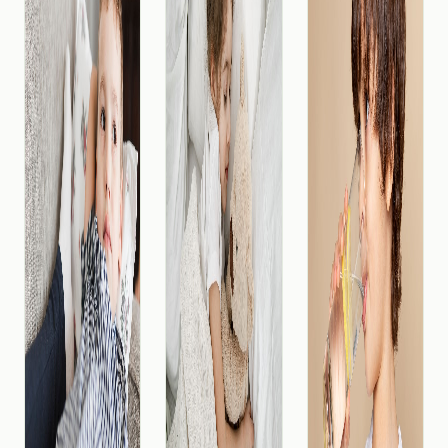
potrebe
beba često
razlikuju. D