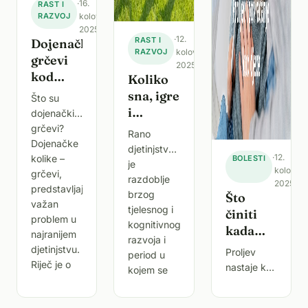
·
16.
RAST I
RAZVOJ
kolovoza
2025.
·
12.
RAST I
Dojenački
RAZVOJ
kolovoza
grčevi
2025.
kod
Koliko
beba –
sna, igre
Što su
kako ih
i
dojenački
prepoznati
vremena
grčevi?
Rano
i
Dojenačke
bez
djetinjstvo
ublažiti
·
12.
kolike –
BOLESTI
ekrana
je
kolovoz
bolove?
grčevi,
treba
razdoblje
2025.
predstavljaju
dijete
brzog
Što
važan
do 5
tjelesnog i
činiti
problem u
kognitivnog
godina
kada
najranijem
razvoja i
dijete
djetinjstvu.
Proljev
period u
ima
Riječ je o
nastaje kao
kojem se
proljev
iznenadnim
posljedica
stvaraju
napadima
ili u
podražaja
djetetove