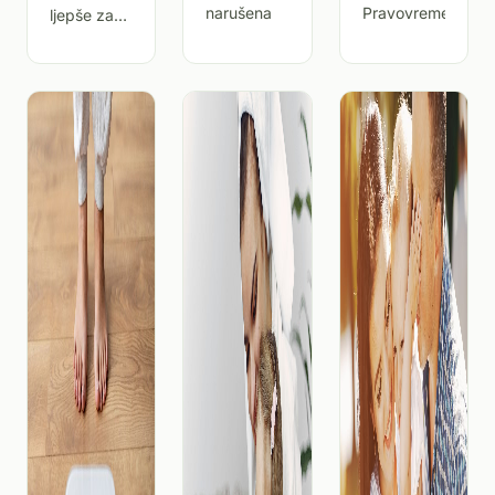
narušena
Pravovremena
ljepše za
sposob
i pravilna
svakog
prva
roditelja,
pomoć
nakon
ključn
napornog
dana
vidjeti
svoje dijete
navečer
usnulo,
mirno,
spokojno,
koje se čak
povremeno
i nasmiješi
u snu.
Nema
rodite