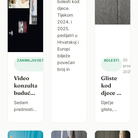
bolesti kod
trebaju
djece.
znati
Tijekom
2025
2024. i
2025.
pedijatri u
Hrvatskoj i
Europi
bilježe
·
7.
·
20.
ZANIMLJIVOSTI
BOLESTI
povećan
siječnja
prosinc
broj in
2026.
2025.
Video
Gliste
konzultacije
kod
budućnost
djece –
zdravstva
simptomi,
Sedam
Dječje
liječenje
prednosti
gliste,
i kako ih
video –
poznate i
se
online
kao crijevni
riješiti
konzultacija
paraziti ili
s
brzo
enterobijaza,