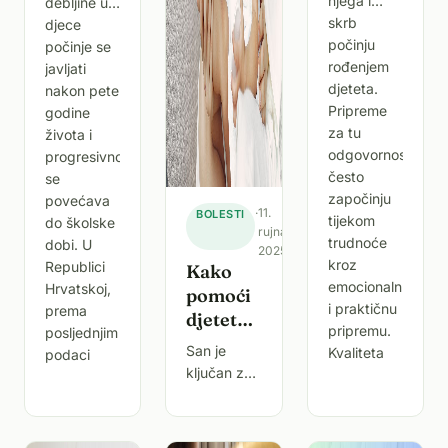
njega i
debljine u
temelji
skrb
djece
za zdrav
počinju
počinje se
razvoj
rođenjem
javljati
djeteta
djeteta.
nakon pete
Pripreme
godine
za tu
života i
odgovornost
progresivno
često
se
započinju
povećava
·
11.
BOLESTI
tijekom
do školske
rujna
trudnoće
dobi. U
2025.
kroz
Republici
Kako
emocionalnu
Hrvatskoj,
pomoći
i praktičnu
prema
djetetu s
pripremu.
posljednjim
atopijskim
San je
Kvaliteta
podaci
dermatitisom
ključan za
da bolje
zdrav rast i
spava
razvoj
djece, no