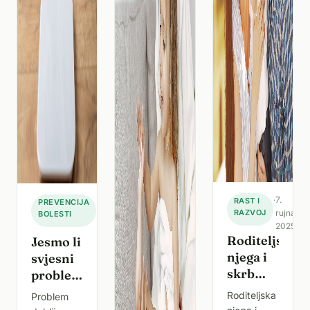
·
7.
·
13.
RAST I
PREVENCIJA
RAZVOJ
rujna
BOLESTI
rujna
2025.
2025.
Roditeljska
Jesmo li
njega i
svjesni
skrb
problema
kao
debljine
Roditeljska
Problem
ključni
djece?