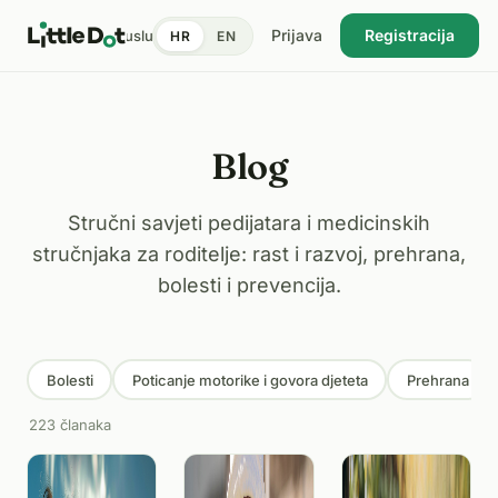
Prijava
Registracija
tent
Doktori
Pronađi uslugu
Cijene
Dnevnik zdravlja
Blog
HR
EN
USKORO
Blog
Stručni savjeti pedijatara i medicinskih
stručnjaka za roditelje: rast i razvoj, prehrana,
bolesti i prevencija.
Bolesti
Poticanje motorike i govora djeteta
Prehrana
223 članaka