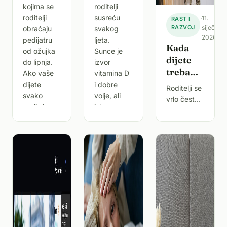
kojima se
roditelji
roditelji
susreću
·
11.
RAST I
RAZVOJ
siječnja
obraćaju
svakog
2026.
pedijatru
ljeta.
Kada
od ožujka
Sunce je
dijete
do lipnja.
izvor
treba
Ako vaše
vitamina D
pregled
dijete
i dobre
Roditelji se
pedijatra,
svako
volje, ali
vrlo često
proljeće
istovremeno
a kada
nalaze u
počne ki
preds
je
situaciji u
dovoljno
kojoj
pažljivo
moraju
procijeniti
pratiti
znači li
simptome?
neki
simptom
ozbiljan
zdravstveni
problem ili