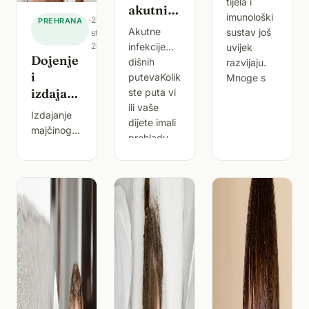
tijela i
akutnih
imunološki
·
21.
PREHRANA
infekcija
Akutne
sustav još
studenoga
dišnih
2025.
infekcije
uvijek
puteva
Dojenje
dišnih
razvijaju.
kod
i
putevaKoliko
Mnoge s
djece
izdajanje
ste puta vi
ili vaše
– kako
Izdajanje
dijete imali
potaknuti
majčinog
prehladu,
i održati
mlijeka
kašalj ili
stvaranje
danas je
povišenu
majčinog
važan dio
temperaturu
mlijeka
podrške
u
dojenju i
posljednjih
majčinstvu,
godinu
osobito jer
dana?
se način
Akutne
života,
infekcije
zdravstvene
diš
okolnosti i