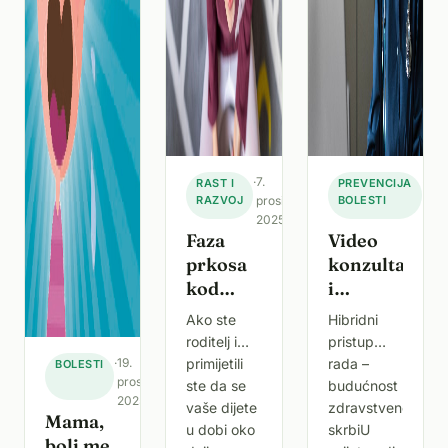
·
7.
·
7.
RAST I
PREVENCIJA
RAZVOJ
prosinca
BOLESTI
pro
2025.
202
Faza
Video
prkosa
konzultacije
kod
i
djece,
terapije
Ako ste
Hibridni
zašto se
za
roditelj i
pristup
javlja i
bolnice i
·
19.
primijetili
rada –
BOLESTI
kako se
poliklinike
prosinca
ste da se
budućnost
2025.
nositi s
vaše dijete
zdravstvene
Mama,
njom
u dobi oko
skrbiU
boli me