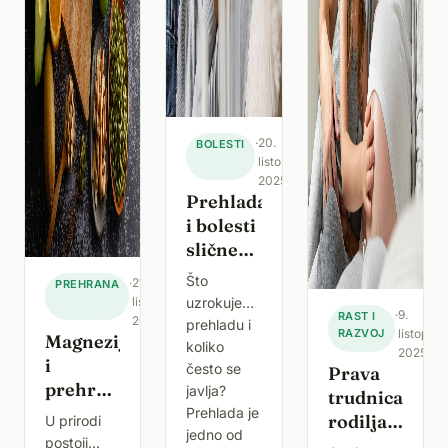
·
20.
BOLESTI
listopada
2025.
Prehlada
i bolesti
slične
prehladi
Što
·
21.
PREHRANA
–
listopada
uzrokuje
·
9.
RAST I
simptomi,
2025.
prehladu i
RAZVOJ
listopad
Magnezij
komplikacije
koliko
2025.
i
i
često se
Prava
prehrana
liječenje
javlja?
trudnica,
kod
Prehlada je
rodilja,
U prirodi
dijabetesa
jedno od
postoji
roditelja