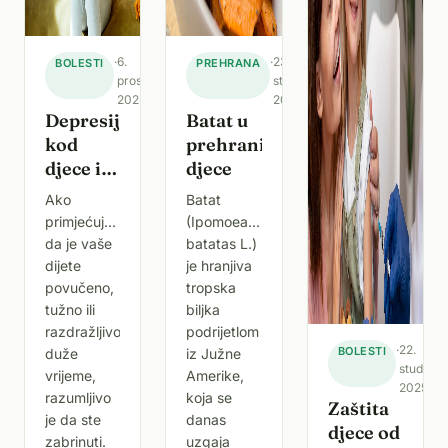
·
6.
·
23.
BOLESTI
PREHRANA
prosinca
studenoga
2025.
2025.
Depresija
Batat u
kod
prehrani
djece i
djece
mladih
Ako
Batat
– kako
primjećujete
(Ipomoea
prepoznati
da je vaše
batatas L.)
znakove
dijete
je hranjiva
i pružiti
povučeno,
tropska
podršku
tužno ili
biljka
razdražljivo
podrijetlom
·
22.
BOLESTI
duže
iz Južne
studeno
vrijeme,
Amerike,
2025.
razumljivo
koja se
Zaštita
je da ste
danas
djece od
zabrinuti.
uzgaja