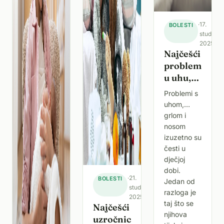
·
17.
BOLESTI
studeno
2025.
Najčešći
problemi
u uhu,
grlu i
Problemi s
nosu
uhom,
kod
grlom i
djece –
nosom
uzroci i
izuzetno su
rješenja
česti u
dječjoj
dobi.
·
21.
BOLESTI
Jedan od
studenoga
razloga je
2025.
taj što se
Najčešći
njihova
uzročnici