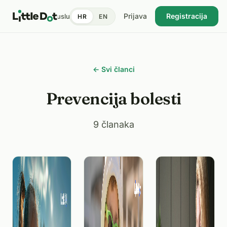
Prijava
Registracija
tent
Doktori
Pronađi uslugu
Cijene
Dnevnik zdravlja
Blog
HR
EN
USKORO
← Svi članci
Prevencija bolesti
9 članaka