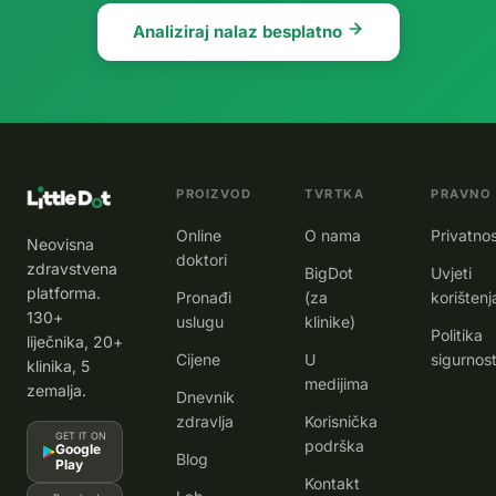
Analiziraj nalaz besplatno
PROIZVOD
TVRTKA
PRAVNO
Online
O nama
Privatno
Neovisna
doktori
zdravstvena
BigDot
Uvjeti
platforma.
Pronađi
(za
korištenj
130+
uslugu
klinike)
Politika
liječnika, 20+
Cijene
U
sigurnost
klinika, 5
medijima
zemalja.
Dnevnik
zdravlja
Korisnička
GET IT ON
podrška
Google
Blog
Play
Kontakt