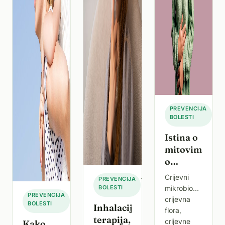
·
3.
PREVENCIJA
BOLESTI
svib
202
Istina o
mitovima
o
crijevnom
Crijevni
·
18.
PREVENCIJA
mikrobiomu
BOLESTI
prosinca
mikrobiom,
·
12.
PREVENCIJA
2024.
crijevna
BOLESTI
lipnja
Inhalacijska
flora,
2025.
terapija,
crijevne
Kako