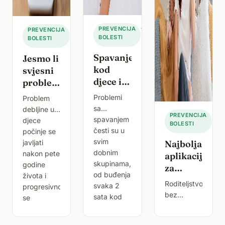
·
25.
·
13.
PREVENCIJA
PREVENCIJA
BOLESTI
srpnja
BOLESTI
rujna
2025.
2025.
Spavanje
Jesmo li
kod
svjesni
djece i
problema
adolescenata.
debljine
Problemi
Problem
Koliko
djece?
sa
debljine u
·
25.
PREVENCIJA
sna je
spavanjem
djece
BOLESTI
lipn
dovoljno
česti su u
počinje se
202
i što kad
svim
javljati
Najbolja
nastanu
dobnim
nakon pete
aplikacija
skupinama,
godine
problemi?
za
od buđenja
života i
zdravlje
Roditeljstvo
svaka 2
progresivno
djece u
bez
sata kod
se
Hrvatskoj
stresa?
beba do
povećava
Zašto
Moguće je
buljenja u
do školske