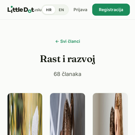
Prijava
Registracija
tent
Doktori
Pronađi uslugu
Cijene
Dnevnik zdravlja
Blog
HR
EN
USKORO
← Svi članci
Rast i razvoj
68 članaka