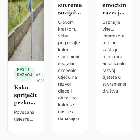
suvremeni
emocionalni
socijalni
razvoj
čimbenici
djeteta
U ovom
Saznajte
oblikuju
u
kratkom
više
razvoj
suvremenom
videu
informacija
djece?
društvu
pogledajte
o tome
kako
zašto je
suvremeni
bitan rani
socijalni
emocionalni
·
1.
RAST I
čimbenici
razvoj
RAZVOJ
ožujka
utječu na
djeteta u
2025.
razvoj
suvremenom
Kako
djece i
društvu
spriječiti
obitelji te
prekomjernu
kako se
tjelesnu
nositi sa
Povećana
težinu
današnjom
tjelesna
kod
situacijom.
masa i
djece i
pretilost
poticati
sve su veći