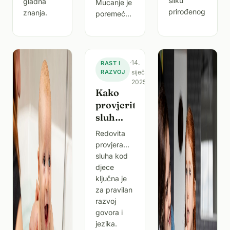
sliku
gladna
Mucanje je
govornom
prirođenog
znanja.
poremećaj
izazovu
iščašenj
Djeca su
tečnosti
za male
već
govora
rođenjem
i velike?
koje
spremna z
uvelike
·
14.
RAST I
utječe na
RAZVOJ
siječnja
verbalnu
2025.
Kako
komunikaciju
provjeriti
te pogađa
oko 70
sluh
milijuna
vašeg
Redovita
ljudi na
djeteta
provjera
svijetu.
sluha kod
Veliki broj
djece
svjetski
ključna je
poznatih
za pravilan
ličn
razvoj
govora i
jezika.