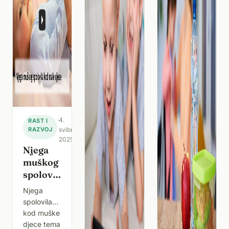
zaštitom
koji
od
doprinosi
sunčevog
zdravlju
zračenja,
kostiju, što
posebno
je posebno
ultraljubičastog
važno
(UV)
zračenj
·
4.
RAST I
RAZVOJ
svibnja
2025.
Njega
muškog
spolovila
kod
Njega
dječaka
spolovila
kod muške
djece tema