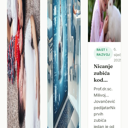
potpuno
razumijevanje
jezika, te
kako taj ra
·
5.
RAST I
RAZVOJ
siječnja
2025.
Nicanje
zubića
kod
beba
Prof.dr.sc.
simptomi
Milivoj
savjeti i
Jovančević,
kako
pedijatarNicanje
ublažiti
prvih
bol
zubića
jedan je od