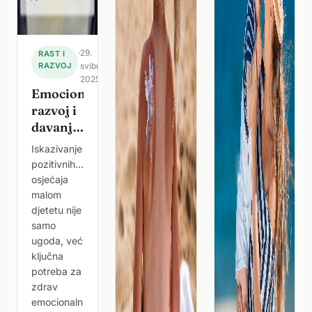
·
29.
RAST I
RAZVOJ
svibnja
2025.
Emocionalni
razvoj i
davanje
ljubavi
Iskazivanje
pozitivnih
osjećaja
malom
djetetu nije
samo
ugoda, već
ključna
potreba za
zdrav
emocionalni