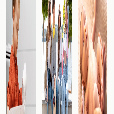
obitelji,
Umjesto
cijelosti, da
uključujući
planiranog
nam je
prilagodbu
perioda
potrebno
društvenim
pripreme
samo nešto
aktivnostima.
na porod i
hrane i
Iako prve
dolazak
vremena
tjedne
djeteta,
kako bi
roditelji
roditelji se
porasli i
često
često
postali
posvećuj
suočav
odrasli. No,
skriv