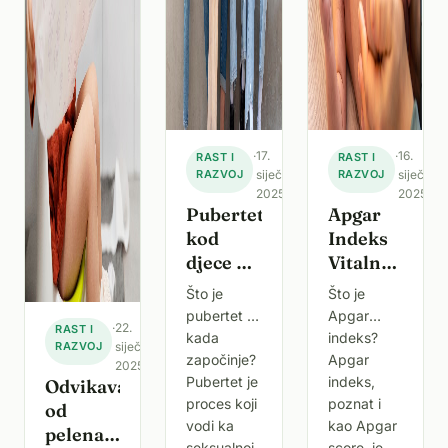
·
17.
·
16.
RAST I
RAST I
RAZVOJ
siječnja
RAZVOJ
siječnja
2025.
2025.
Pubertet
Apgar
kod
Indeks
djece –
Vitalnosti
prvi
Djeteta
Što je
Što je
znakovi,
–
pubertet i
Apgar
·
22.
RAST I
kada
Definicija
kada
indeks?
RAZVOJ
siječnja
počinje i
i Značaj
započinje?
Apgar
2025.
što
Pubertet je
indeks,
Odvikavanje
očekivati
proces koji
poznat i
od
vodi ka
kao Apgar
pelena –
seksualnoj
score, je