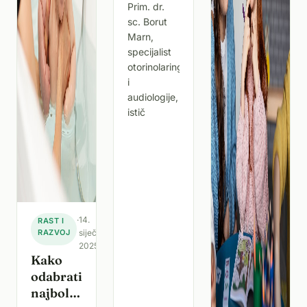
Prim. dr.
sc. Borut
Marn,
specijalist
otorinolaringologije
i
audiologije,
istič
·
14.
RAST I
RAZVOJ
siječnja
2025.
Kako
odabrati
najbolji