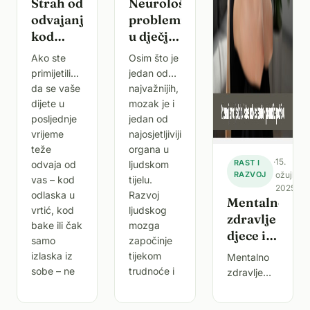
Strah od
Neurološki
odvajanja
problemi
kod
u dječjoj
djece –
dobi
Ako ste
Osim što je
kako ga
primijetili
jedan od
prepoznati
da se vaše
najvažnijih,
i pomoći
dijete u
mozak je i
posljednje
jedan od
vrijeme
najosjetljivijih
teže
organa u
·
15.
RAST I
odvaja od
ljudskom
RAZVOJ
ožujka
vas – kod
tijelu.
2025.
odlaska u
Razvoj
Mentalno
vrtić, kod
ljudskog
zdravlje
bake ili čak
mozga
djece i
samo
započinje
adolescenata
izlaska iz
tijekom
Mentalno
– kako
sobe – ne
trudnoće i
zdravlje
prepoznati
brinite. Vrlo
nastavlja
djece i
stres,
je
se
adolescenata