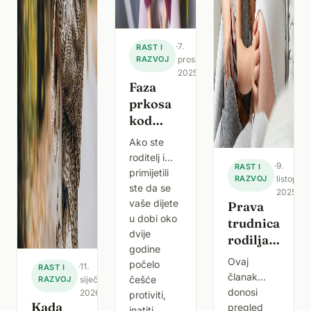
·
7.
RAST I
RAZVOJ
prosinca
2025.
Faza
prkosa
kod
djece,
Ako ste
zašto se
roditelj i
·
9.
RAST I
javlja i
primijetili
RAZVOJ
listopad
kako se
ste da se
2025.
nositi s
vaše dijete
Prava
njom
u dobi oko
trudnica,
dvije
smireno
rodilja,
godine
roditelja
Ovaj
počelo
·
11.
RAST I
i djece u
članak
češće
RAZVOJ
siječnja
2025. –
donosi
2026.
protiviti,
potpore,
Kada
pregled
inatiti,