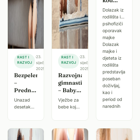
kod
kuće s
Dolazak iz
bebom i
rodilišta i
oporavak
psihofiziči
majke
oporavak
nakon
majke
poroda
Dolazak
majke i
·
23.
·
23.
RAST I
RAST I
djeteta iz
RAZVOJ
siječnja
RAZVOJ
siječnja
rodilišta
2025.
2025.
predstavlja
Bezpelenaštvo
Razvojna
poseban
–
gimnastika
doživljaj,
Prednosti
– Baby
kao i
i izazovi
fitness
period od
Unazad
Vježbe za
roditeljstva
narednih
desetak
bebe koje
bez
mjesec ili
godina,
se provode
pelena
dva u
bezpelenaštvo
u
postaje sve
programu
popularniji
“Baby