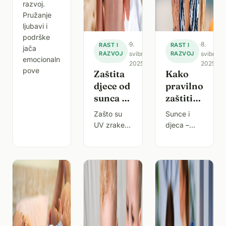
razvoj.
Pružanje
ljubavi i
podrške
·
9.
·
8.
RAST I
RAST I
jača
RAZVOJ
svibnja
RAZVOJ
svibnja
emocionalnu
2025.
2025.
pove
Zaštita
Kako
djece od
pravilno
sunca –
zaštititi
kako
dječju
Zašto su
Sunce i
spriječiti
kožu od
UV zrake
djeca –
oštećenja
sunca –
opasne za
važna
kože i
vodič za
dječju
ravnoteža
dugoročne
roditelje
kožuS
za zdrav
rizike
dolaskom
razvojSunčeva
sunčanih
svjetlost
dana,
igra ključnu
često se
ulogu u
ističe
stvaranju
potreba za
vitamina D