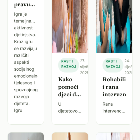
pravu
igračku
Igra je
za
temeljna
dijete?
aktivnost
djetinjstva.
Kroz igru
se razvijaju
različiti
·
27.
·
24.
RAST I
RAST I
aspekti
RAZVOJ
siječnja
RAZVOJ
siječnja
socijalnog,
2025.
2025.
emocionalnog,
Kako
Rehabilitacij
tjelesnog i
pomoći
i rana
spoznajnog
djeci da
intervencija
razvoja
se nose
djeteta.
U
Rana
sa
Igru
djetetovom
intervencija
stresom
predškol
svijetu, ono
kod djece
–
što
s
Smjernice
odraslima
teškoćama
za
izgleda
u