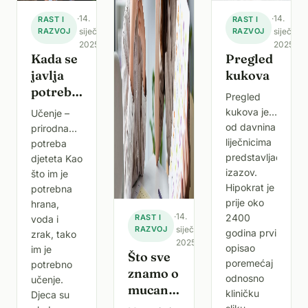
·
14.
·
14.
RAST I
RAST I
RAZVOJ
siječnja
RAZVOJ
siječnja
2025.
2025.
Kada se
Pregled
javlja
kukova
potreba
Pregled
za
kukova je
Učenje –
učenjem
od davnina
prirodna
kod
liječnicima
potreba
djeteta?
predstavljao
djeteta Kao
izazov.
što im je
Hipokrat je
potrebna
prije oko
hrana,
·
14.
2400
RAST I
voda i
RAZVOJ
siječnja
godina prvi
zrak, tako
2025.
opisao
im je
Što sve
poremećaj
potrebno
znamo o
odnosno
učenje.
mucanju
kliničku
Djeca su
–