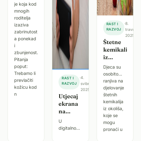
je koja kod
mnogih
roditelja
·
8.
RAST I
izaziva
RAZVOJ
travnja
zabrinutost,
2025.
a ponekad
Štetne
i
kemikalije
zbunjenost.
iz
Pitanja
okoliša i
poput:
Djeca su
njihov
Trebamo li
osobito
·
4.
RAST I
utjecaj
prevlačiti
ranjiva na
RAZVOJ
svibnja
na djecu
kožicu kod
djelovanje
2025.
n
štetnih
Utjecaj
kemikalija
ekrana
iz okoliša,
na
koje se
razvoj
U
mogu
djece –
digitalnom
pronaći u
gdje je
dobu u
plastici,