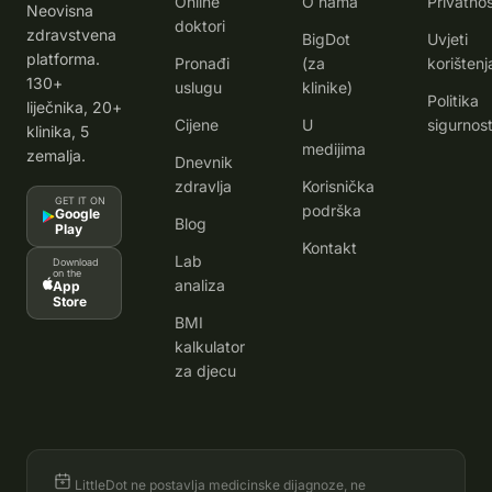
Online
O nama
Privatno
Neovisna
doktori
zdravstvena
BigDot
Uvjeti
platforma.
Pronađi
(za
korištenj
130+
uslugu
klinike)
Politika
liječnika, 20+
Cijene
U
sigurnost
klinika, 5
medijima
zemalja.
Dnevnik
zdravlja
Korisnička
GET IT ON
podrška
Google
Blog
Play
Kontakt
Lab
Download
on the
analiza
App
Store
BMI
kalkulator
za djecu
LittleDot ne postavlja medicinske dijagnoze, ne