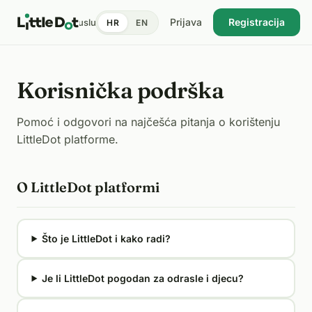
Prijava
Registracija
tent
Doktori
Pronađi uslugu
Cijene
Dnevnik zdravlja
Blog
HR
EN
USKORO
Korisnička podrška
Pomoć i odgovori na najčešća pitanja o korištenju
LittleDot platforme.
O LittleDot platformi
Što je LittleDot i kako radi?
Je li LittleDot pogodan za odrasle i djecu?