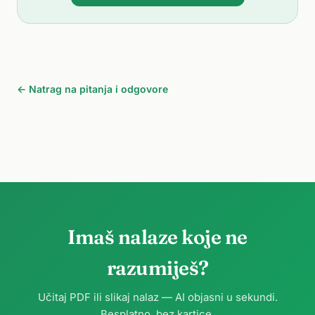
← Natrag na pitanja i odgovore
Imaš nalaze koje ne
razumiješ?
Učitaj PDF ili slikaj nalaz — AI objasni u sekundi.
Besplatno, bez kartice.