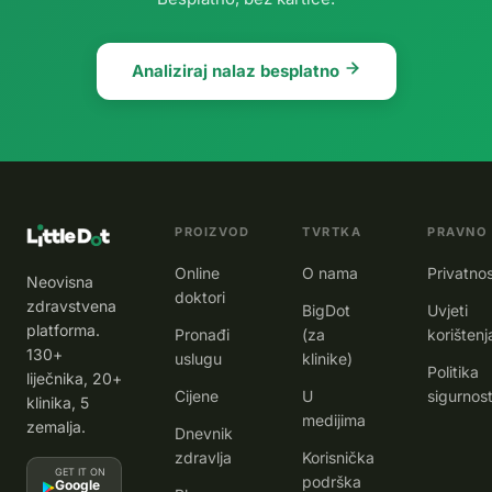
Analiziraj nalaz besplatno
PROIZVOD
TVRTKA
PRAVNO
Online
O nama
Privatno
Neovisna
doktori
zdravstvena
BigDot
Uvjeti
platforma.
Pronađi
(za
korištenj
130+
uslugu
klinike)
Politika
liječnika, 20+
Cijene
U
sigurnost
klinika, 5
medijima
zemalja.
Dnevnik
zdravlja
Korisnička
GET IT ON
podrška
Google