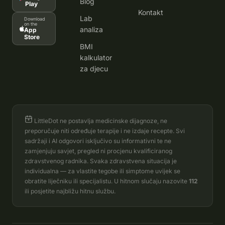
Blog
Play
Kontakt
Lab
Download
on the
analiza
App
Store
BMI
kalkulator
za djecu
LittleDot ne postavlja medicinske dijagnoze, ne
preporučuje niti određuje terapije i ne izdaje recepte. Svi
sadržaji i AI odgovori isključivo su informativni te ne
zamjenjuju savjet, pregled ni procjenu kvalificiranog
zdravstvenog radnika. Svaka zdravstvena situacija je
individualna — za vlastite tegobe ili simptome uvijek se
obratite liječniku ili specijalistu. U hitnom slučaju nazovite
112
ili posjetite najbližu hitnu službu.