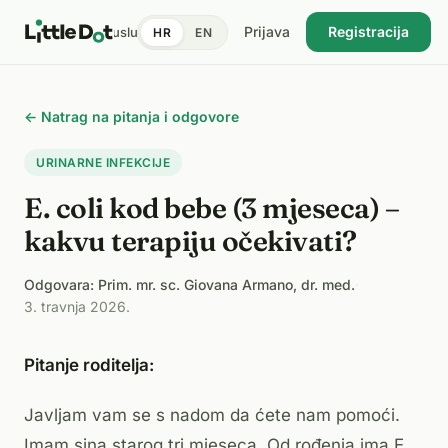
Prijava
Registracija
tent
Doktori
Pronađi uslugu
Cijene
Dnevnik zdravlja
Blog
HR
EN
USKORO
← Natrag na pitanja i odgovore
URINARNE INFEKCIJE
E. coli kod bebe (3 mjeseca) –
kakvu terapiju očekivati?
Odgovara: Prim. mr. sc. Giovana Armano, dr. med.
·
3. travnja 2026.
Pitanje roditelja:
Javljam vam se s nadom da ćete nam pomoći.
Imam sina starog tri mjeseca. Od rođenja ima E.