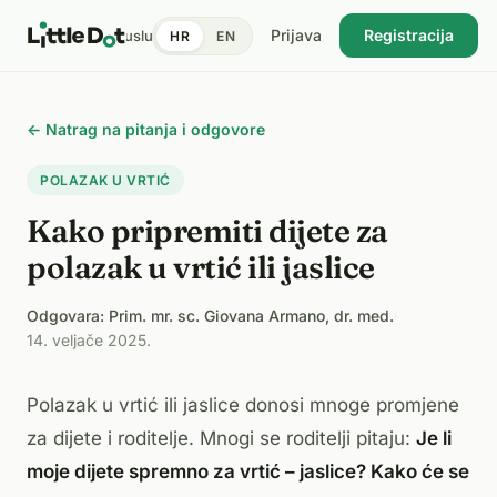
Prijava
Registracija
tent
Doktori
Pronađi uslugu
Cijene
Dnevnik zdravlja
Blog
HR
EN
USKORO
← Natrag na pitanja i odgovore
POLAZAK U VRTIĆ
Kako pripremiti dijete za
polazak u vrtić ili jaslice
Odgovara: Prim. mr. sc. Giovana Armano, dr. med.
·
14. veljače 2025.
Polazak u vrtić ili jaslice donosi mnoge promjene
za dijete i roditelje. Mnogi se roditelji pitaju:
Je li
moje dijete spremno za vrtić – jaslice? Kako će se