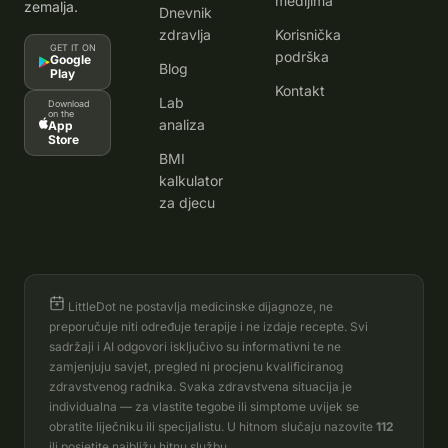
medijima
zemalja.
Dnevnik
zdravlja
Korisnička
GET IT ON
podrška
Google
Blog
Play
Kontakt
Lab
Download
on the
analiza
App
Store
BMI
kalkulator
za djecu
LittleDot ne postavlja medicinske dijagnoze, ne
preporučuje niti određuje terapije i ne izdaje recepte. Svi
sadržaji i AI odgovori isključivo su informativni te ne
zamjenjuju savjet, pregled ni procjenu kvalificiranog
zdravstvenog radnika. Svaka zdravstvena situacija je
individualna — za vlastite tegobe ili simptome uvijek se
obratite liječniku ili specijalistu. U hitnom slučaju nazovite
112
ili posjetite najbližu hitnu službu.