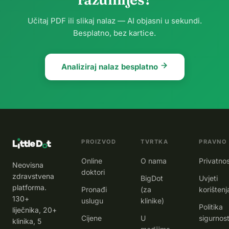
Učitaj PDF ili slikaj nalaz — AI objasni u sekundi.
Besplatno, bez kartice.
Analiziraj nalaz besplatno
PROIZVOD
TVRTKA
PRAVNO
Online
O nama
Privatno
Neovisna
doktori
zdravstvena
BigDot
Uvjeti
platforma.
Pronađi
(za
korištenj
130+
uslugu
klinike)
Politika
liječnika, 20+
Cijene
U
sigurnost
klinika, 5