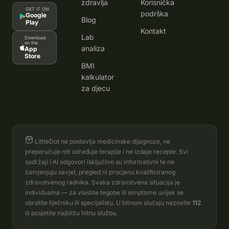
zdravlja
Korisnička
GET IT ON
podrška
Google
Blog
Play
Kontakt
Lab
Download
on the
analiza
App
Store
BMI
kalkulator
za djecu
LittleDot ne postavlja medicinske dijagnoze, ne
preporučuje niti određuje terapije i ne izdaje recepte. Svi
sadržaji i AI odgovori isključivo su informativni te ne
zamjenjuju savjet, pregled ni procjenu kvalificiranog
zdravstvenog radnika. Svaka zdravstvena situacija je
individualna — za vlastite tegobe ili simptome uvijek se
obratite liječniku ili specijalistu. U hitnom slučaju nazovite
112
ili posjetite najbližu hitnu službu.