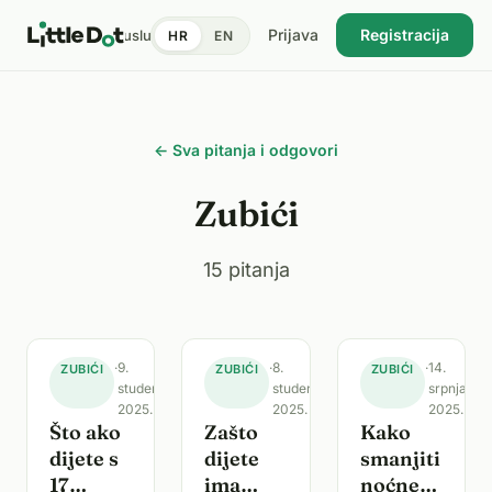
Prijava
Registracija
tent
Doktori
Pronađi uslugu
Cijene
Dnevnik zdravlja
Blog
HR
EN
USKORO
← Sva pitanja i odgovori
Zubići
15 pitanja
·
9.
·
8.
·
14.
ZUBIĆI
ZUBIĆI
ZUBIĆI
studenoga
studenoga
srpnja
2025.
2025.
2025.
Što ako
Zašto
Kako
dijete s
dijete
smanjiti
17
ima
noćne