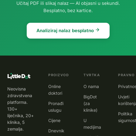
prije 2
Malena je
mu kašasto
Učitaj PDF ili slikaj nalaz — AI objasni u sekundi.
dana imao
vesela i
ponudila
Besplatno, bez kartice.
je
dobro j
temperaturu
i
Analiziraj nalaz besplatno
PROIZVOD
TVRTKA
PRAVNO
Online
O nama
Privatno
Neovisna
doktori
zdravstvena
BigDot
Uvjeti
platforma.
Pronađi
(za
korištenj
130+
uslugu
klinike)
Politika
liječnika, 20+
Cijene
U
sigurnost
klinika, 5
medijima
zemalja.
Dnevnik