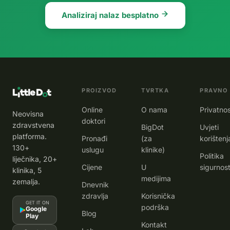
Analiziraj nalaz besplatno
PROIZVOD
TVRTKA
PRAVNO
Online
O nama
Privatno
Neovisna
doktori
zdravstvena
BigDot
Uvjeti
platforma.
Pronađi
(za
korištenj
130+
uslugu
klinike)
Politika
liječnika, 20+
Cijene
U
sigurnost
klinika, 5
medijima
zemalja.
Dnevnik
zdravlja
Korisnička
GET IT ON
podrška
Google
Blog
Play
Kontakt