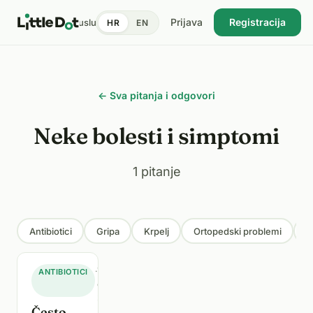
Prijava
Registracija
tent
Doktori
Pronađi uslugu
Cijene
Dnevnik zdravlja
Blog
HR
EN
USKORO
← Sva pitanja i odgovori
Neke bolesti i simptomi
1 pitanje
Antibiotici
Gripa
Krpelj
Ortopedski problemi
P
·
7.
ANTIBIOTICI
ožujka
2025.
Često