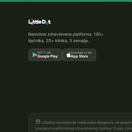
Neovisna zdravstvena platforma. 130+
liječnika, 20+ klinika, 5 zemalja.
GET IT ON
Download on the
Google Play
App Store
LittleDot ne postavlja medicinske dijagnoze, ne preporuču
procjenu kvalificiranog zdravstvenog radnika. Svaka zdravst