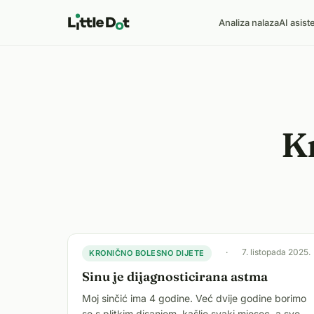
Analiza nalaza
AI asist
Kr
·
7. listopada 2025.
KRONIČNO BOLESNO DIJETE
Sinu je dijagnosticirana astma
Moj sinčić ima 4 godine. Već dvije godine borimo
se s plitkim disanjem, kašlje svaki mjesec, a sve