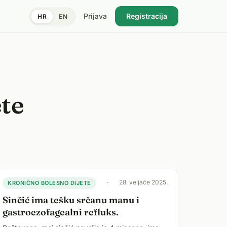
Prijava
Registracija
HR
EN
ete
·
28. veljače 2025.
KRONIČNO BOLESNO DIJETE
Sinčić ima tešku srčanu manu i
gastroezofagealni refluks.