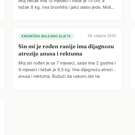
Moj nećak ima 15 mjeseci i visok je 75 cm, a
težak 8 kg. Ima bronhitis i jako slabo jede. Molim
vas, što pomaže kod bronhitisa i kako bi se
mogao udebljati? Ped
·
28. veljače 2025.
KRONIČNO BOLESNO DIJETE
Sin mi je rođen ranije ima dijagnozu
atrezije anusa i rektuma
Moj sin rođen je sa 7 mjeseci, sada ima 2 godine i
9 mjeseci i težak je 9,5 kg. Ima dijagnozu atrezije
anusa i rektuma. Budući da uskoro ide na
operaciju anusa,