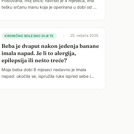
Poštovana, moj sinčić navršio je 4 mjeseca, ima
tešku srčanu manu koja je operirana u dobi od 2
tjedna i ustanovljen mu je gastroezofagealni
refluks. Rođen je t
·
25. veljače 2025.
KRONIČNO BOLESNO DIJETE
Beba je dvaput nakon jedenja banane
imala napad. Je li to alergija,
epilepsija ili nešto treće?
Moja beba dobi 8 mjeseci nedavno je imala
napad: ukočila se, ispružila ruke ispred sebe i
bez svijesti ležala 2 minute. Odveli smo je
liječniku i načinili ultra