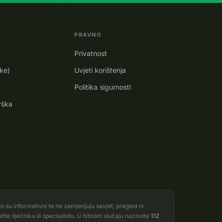
PRAVNO
Privatnost
ike)
Uvjeti korištenja
Politika sigurnosti
rška
vo su informativni te ne zamjenjuju savjet, pregled ni
te liječniku ili specijalistu. U hitnom slučaju nazovite
112