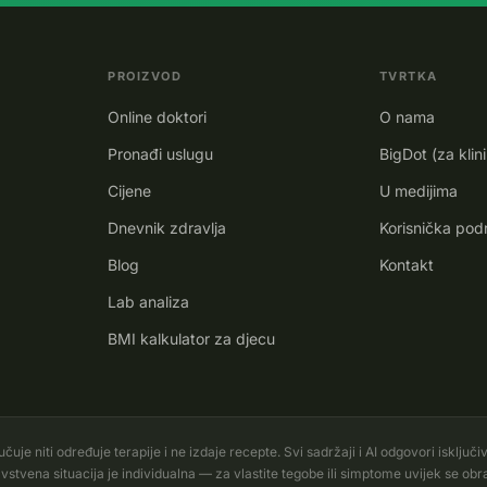
PROIZVOD
TVRTKA
Online doktori
O nama
Pronađi uslugu
BigDot (za klin
Cijene
U medijima
Dnevnik zdravlja
Korisnička pod
Blog
Kontakt
Lab analiza
BMI kalkulator za djecu
je niti određuje terapije i ne izdaje recepte. Svi sadržaji i AI odgovori isključi
vena situacija je individualna — za vlastite tegobe ili simptome uvijek se obrati