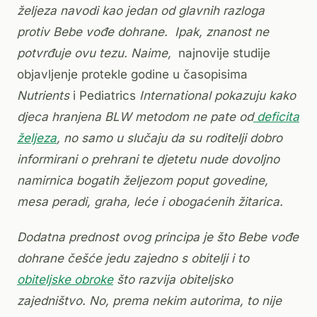
željeza navodi kao jedan od glavnih razloga
protiv Bebe vođe dohrane. Ipak, znanost ne
potvrđuje ovu tezu. Naime,
najnovije studije
objavljenje protekle godine u časopisima
Nutrients
i Pediatrics
International pokazuju kako
djeca hranjena BLW metodom ne pate od
deficita
željeza
, no samo u slučaju da su roditelji dobro
informirani o prehrani te djetetu nude dovoljno
namirnica bogatih željezom poput govedine,
mesa peradi, graha, leće i obogaćenih žitarica.
Dodatna prednost ovog principa je što Bebe vođe
dohrane češće jedu zajedno s obitelji i to
obiteljske obroke
što razvija obiteljsko
zajedništvo. No, prema nekim autorima, to nije