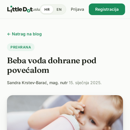
Prijava
Registracija
tent
Doktori
Pronađi uslugu
Cijene
Dnevnik zdravlja
Blog
HR
EN
USKORO
← Natrag na blog
PREHRANA
Beba vođa dohrane pod
povećalom
Sandra Krstev-Barać, mag. nutr
·
15. siječnja 2025.