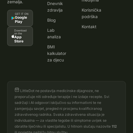
zemalja.
Dnevnik
zdravlja
Korisnička
GET IT ON
podrška
Google
Blog
Play
Kontakt
Lab
Download
on the
analiza
App
Store
BMI
kalkulator
za djecu
LittleDot ne postavlja medicinske dijagnoze, ne
preporučuje niti određuje terapije i ne izdaje recepte. Svi
sadržaji i AI odgovori isključivo su informativni te ne
zamjenjuju savjet, pregled ni procjenu kvalificiranog
zdravstvenog radnika. Svaka zdravstvena situacija je
individualna — za vlastite tegobe ili simptome uvijek se
obratite liječniku ili specijalistu. U hitnom slučaju nazovite
112
ili posjetite najbližu hitnu službu.