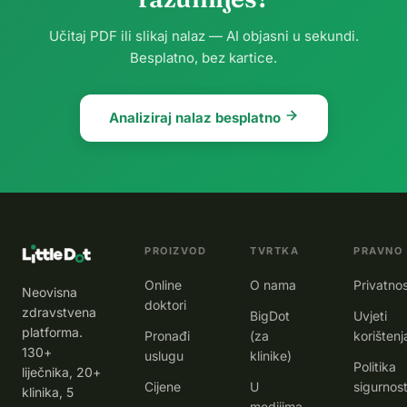
Učitaj PDF ili slikaj nalaz — AI objasni u sekundi.
Besplatno, bez kartice.
Analiziraj nalaz besplatno
PROIZVOD
TVRTKA
PRAVNO
Online
O nama
Privatno
Neovisna
doktori
zdravstvena
BigDot
Uvjeti
platforma.
Pronađi
(za
korištenj
130+
uslugu
klinike)
Politika
liječnika, 20+
Cijene
U
sigurnost
klinika, 5
medijima