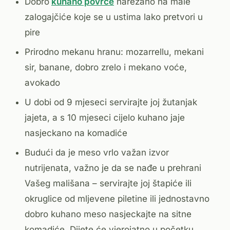
Dobro
kuhano povrće
narezano na male
zalogajčiće koje se u ustima lako pretvori u
pire
Prirodno mekanu hranu: mozarrellu, mekani
sir, banane, dobro zrelo i mekano voće,
avokado
U dobi od 9 mjeseci servirajte joj žutanjak
jajeta, a s 10 mjeseci cijelo kuhano jaje
nasjeckano na komadiće
Budući da je meso vrlo važan izvor
nutrijenata, važno je da se nađe u prehrani
Vašeg mališana – servirajte joj štapiće ili
okruglice od mljevene piletine ili jednostavno
dobro kuhano meso nasjeckajte na sitne
komadiće. Dijete će vjerojatno u početku