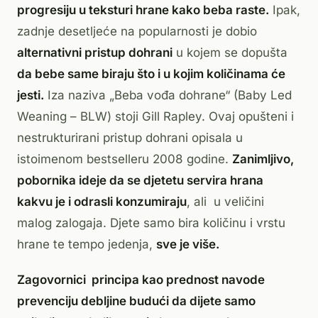
progresiju u teksturi hrane kako beba raste.
Ipak,
zadnje desetljeće na popularnosti je dobio
alternativni pristup dohrani
u kojem se dopušta
da bebe same biraju što i u kojim količinama će
jesti.
Iza naziva „Beba vođa dohrane“ (Baby Led
Weaning – BLW) stoji Gill Rapley. Ovaj opušteni i
nestrukturirani pristup dohrani opisala u
istoimenom bestselleru 2008 godine.
Zanimljivo,
pobornika ideje da se djetetu servira hrana
kakvu je i odrasli konzumiraju
, ali u veličini
malog zalogaja. Djete samo bira količinu i vrstu
hrane te tempo jedenja,
sve je više.
Zagovornici principa kao prednost navode
prevenciju debljine budući da dijete samo