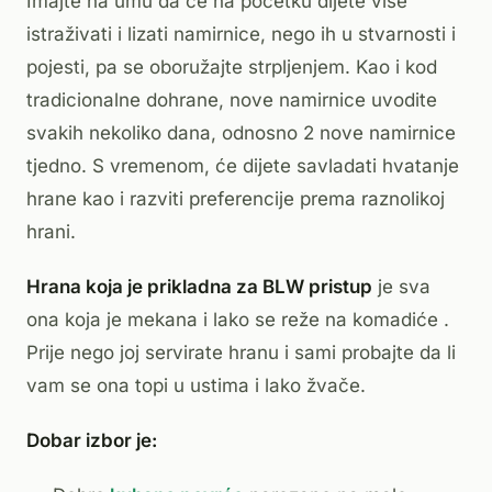
Imajte na umu da će na početku dijete više
istraživati i lizati namirnice, nego ih u stvarnosti i
pojesti, pa se oboružajte strpljenjem. Kao i kod
tradicionalne dohrane, nove namirnice uvodite
svakih nekoliko dana, odnosno 2 nove namirnice
tjedno. S vremenom, će dijete savladati hvatanje
hrane kao i razviti preferencije prema raznolikoj
hrani.
Hrana koja je prikladna za BLW pristup
je sva
ona koja je mekana i lako se reže na komadiće .
Prije nego joj servirate hranu i sami probajte da li
vam se ona topi u ustima i lako žvače.
Dobar izbor je: