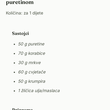
puretinom
Količina: za 1 dijete
Sastojci
50 g puretine
70 g korabice
30 g mrkve
60 g cvjetače
50 g krumpira
1 žličica ulja/maslaca
Priprema