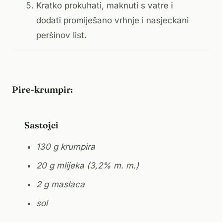
Kratko prokuhati, maknuti s vatre i
dodati promiješano vrhnje i nasjeckani
peršinov list.
Pire-krumpir:
Sastojci
130 g krumpira
20 g mlijeka (3,2% m. m.)
2 g maslaca
sol