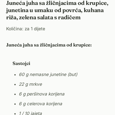
Juneća juha sa žličnjacima od krupice,
junetina u umaku od povrća, kuhana
riža, zelena salata s radičem
Količina: za 1 dijete
Juneća juha sa žličnjacima od krupice:
Sastojci
60 g nemasne junetine (but)
22 g mrkve
6 g peršinova korijena
6 g celerova korijena
1 / 10 jajeta