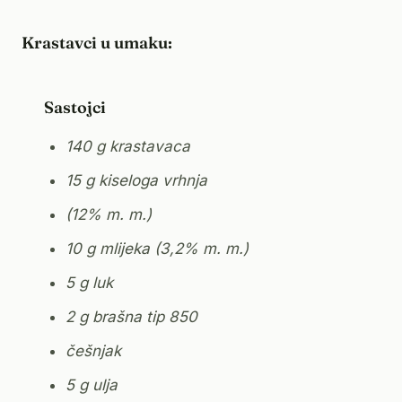
Krastavci u umaku:
Sastojci
140 g krastavaca
15 g kiseloga vrhnja
(12% m. m.)
10 g mlijeka (3,2% m. m.)
5 g luk
2 g brašna tip 850
češnjak
5 g ulja