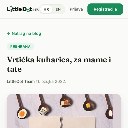
Prijava
Registracija
tent
Doktori
Pronađi uslugu
Cijene
Dnevnik zdravlja
Blog
HR
EN
USKORO
← Natrag na blog
PREHRANA
Vrtićka kuharica, za mame i
tate
LittleDot Team
·
11. ožujka 2022.