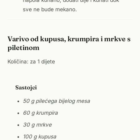
napola kuhano, dodati ulje i kuhati dok
sve ne bude mekano.
Varivo od kupusa, krumpira i mrkve s
piletinom
Količina: za 1 dijete
Sastojci
50 g pilećega bijelog mesa
60 g krumpira
30 g mrkve
100 g kupusa