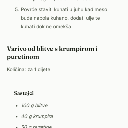
Povrće staviti kuhati u juhu kad meso
bude napola kuhano, dodati ulje te
kuhati dok ne omekša.
Varivo od blitve s krumpirom i
puretinom
Količina: za 1 dijete
Sastojci
100 g blitve
40 g krumpira
50 g puretine