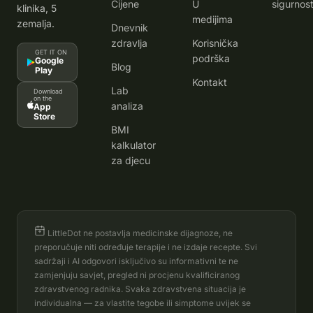
Cijene
U
sigurnost
klinika, 5
medijima
zemalja.
Dnevnik
zdravlja
Korisnička
GET IT ON
podrška
Google
Blog
Play
Kontakt
Lab
Download
on the
analiza
App
Store
BMI
kalkulator
za djecu
LittleDot ne postavlja medicinske dijagnoze, ne
preporučuje niti određuje terapije i ne izdaje recepte. Svi
sadržaji i AI odgovori isključivo su informativni te ne
zamjenjuju savjet, pregled ni procjenu kvalificiranog
zdravstvenog radnika. Svaka zdravstvena situacija je
individualna — za vlastite tegobe ili simptome uvijek se