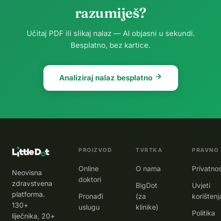
temperaturu
razumiješ?
Travocort?
se kašalj
37 °C.
Hoće li to
povuče,
Malena je
pomoći? U
bude mu
Učitaj PDF ili slikaj nalaz — AI objasni u sekundi.
vesela i
prvom
bolje
Besplatno, bez kartice.
dobro j
redu valja
tjedan d
pro
Analiziraj nalaz besplatno
PROIZVOD
TVRTKA
PRAVNO
Online
O nama
Privatno
Neovisna
doktori
zdravstvena
BigDot
Uvjeti
platforma.
Pronađi
(za
korištenj
130+
uslugu
klinike)
Politika
liječnika, 20+