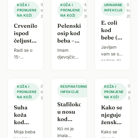
·
3.
·
3.
·
3.
KOŽA I
KOŽA I
URINARNE
PROMJENE
travnja
PROMJENE
travnja
INFEKCIJE
travnj
NA KOŽI
NA KOŽI
2026.
2026.
2026.
E. coli
Crvenilo
Pelenski
kod
ispod
osip kod
bebe (3
čeljusti i
beba –
mjeseca)
po vratu
crvenilo
Javljam
Radi se o
Imam
– kakvu
vam se s
kod
i svrbež
15-
djevojčicu
terapiju
nadom da
djeteta –
u
mjesečnoj
staru 10
očekivati?
ćete nam
uzrok i
pelenskoj
djevojčici.
mjeseci.
pomoći.
što
regiji
Prije tri
Prije
Imam sina
učiniti
dana, u
nekoliko
·
2.
·
11.
·
7.
KOŽA I
RESPIRATORNE
KOŽA I
starog 3
večernjim
dana
PROMJENE
travnja
INFEKCIJE
siječnja
PROMJENE
siječn
mjeseca.
satima
NA KOŽI
primijetila
NA KOŽI
2026.
2026.
2026.
Od rođenja
Stafilokok
pojavilo joj
sam
Suha
Kako se
ima E.coli
u nosu
se crvenilo
crvenilo
koža
njeguje
10/5.
ispod
koje se
kod
kod
žensko
Liječen je
donje
proteže od
djeteta:
na
beba –
Kći mi je
spolovilo
čeljusti i po
velikih
Moja beba
Kako se
treba li
pedijatriji
imala
uzroci,
kod