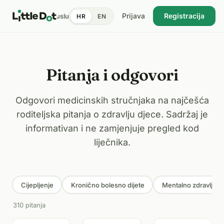
Prijava
Registracija
tent
Doktori
Pronađi uslugu
Cijene
Dnevnik zdravlja
Blog
HR
EN
USKORO
Pitanja i odgovori
Odgovori medicinskih stručnjaka na najčešća
roditeljska pitanja o zdravlju djece. Sadržaj je
informativan i ne zamjenjuje pregled kod
liječnika.
Cijepljenje
Kronično bolesno dijete
Mentalno zdravlje
310 pitanja