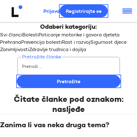
Prijava
Registrirajte se
Odaberi kategoriju:
Svi članci
Bolesti
Poticanje motorike i govora djeteta
Prehrana
Prevencija bolesti
Rast i razvoj
Sigurnost djece
Zanimljivosti
Zdravlje trudnica i dojilja
Pretražite članke
Čitate članke pod oznakom:
nasljeđe
Zanima li vas neka druga tema?