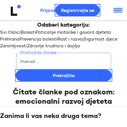
Prijava
Registrirajte se
Odaberi kategoriju:
Svi članci
Bolesti
Poticanje motorike i govora djeteta
Prehrana
Prevencija bolesti
Rast i razvoj
Sigurnost djece
Zanimljivosti
Zdravlje trudnica i dojilja
Pretražite članke
Čitate članke pod oznakom:
emocionalni razvoj djeteta
Zanima li vas neka druga tema?