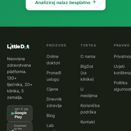
Analiziraj nalaz besplatno
PROIZVOD
TVRTKA
PRAVNO
Online
O nama
Privatno
Neovisna
doktori
zdravstvena
BigDot
Uvjeti
platforma.
Pronađi
(za
korištenj
130+
uslugu
klinike)
Politika
liječnika, 20+
Cijene
U
sigurnost
klinika, 5
medijima
zemalja.
Dnevnik
zdravlja
Korisnička
GET IT ON
podrška
Google
Blog
Play
Kontakt
Lab
Download
on the