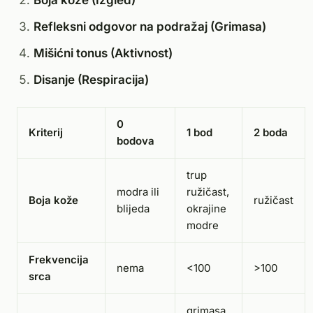
Boja kože (Izgled)
Refleksni odgovor na podražaj (Grimasa)
Mišićni tonus (Aktivnost)
Disanje (Respiracija)
0
Kriterij
1 bod
2 boda
bodova
trup
modra ili
ružičast,
Boja kože
ružičast
blijeda
okrajine
modre
Frekvencija
nema
<100
>100
srca
grimasa,