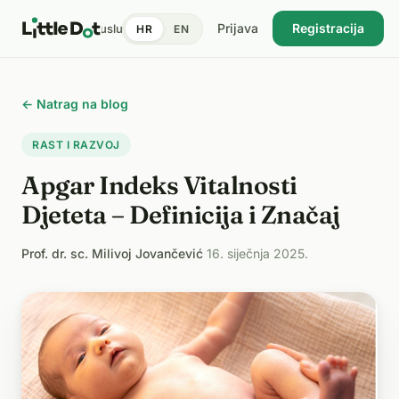
Prijava
Registracija
tent
Doktori
Pronađi uslugu
Cijene
Dnevnik zdravlja
Blog
HR
EN
USKORO
← Natrag na blog
RAST I RAZVOJ
Apgar Indeks Vitalnosti
Djeteta – Definicija i Značaj
Prof. dr. sc. Milivoj Jovančević
·
16. siječnja 2025.