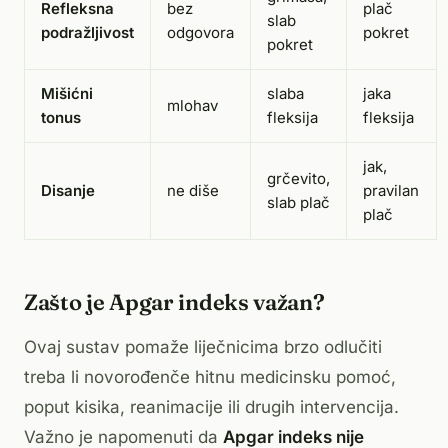
Refleksna
bez
plač
slab
podražljivost
odgovora
pokret
pokret
Mišićni
slaba
jaka
mlohav
tonus
fleksija
fleksija
jak,
grčevito,
Disanje
ne diše
pravilan
slab plač
plač
Zašto je Apgar indeks važan?
Ovaj sustav pomaže liječnicima brzo odlučiti
treba li novorođenče hitnu medicinsku pomoć,
poput kisika, reanimacije ili drugih intervencija.
Važno je napomenuti da
Apgar indeks nije