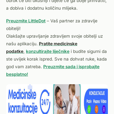
obrok će biti ukusniji i dijete će ga bolje prihvatiti,
a dobiva i dodatnu količinu mlijeka.
Preuzmite LittleDot
– Vaš partner za zdravlje
obitelji!
Olakšajte upravljanje zdravljem svoje obitelji uz
našu aplikaciju.
Pratite medicinske
podatke
,
konzultirajte liječnike
i budite sigurni da
ste uvijek korak ispred. Sve na dohvat ruke, kada
god vam zatreba.
Preuzmite sada i isprobajte
besplatno!