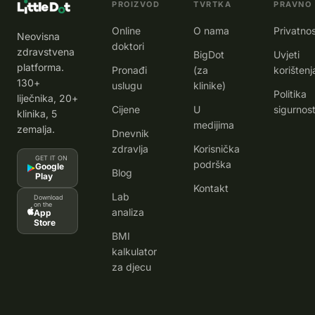
PROIZVOD
TVRTKA
PRAVNO
Online
O nama
Privatno
Neovisna
doktori
zdravstvena
BigDot
Uvjeti
platforma.
Pronađi
(za
korištenj
130+
uslugu
klinike)
Politika
liječnika, 20+
Cijene
U
sigurnost
klinika, 5
medijima
zemalja.
Dnevnik
zdravlja
Korisnička
GET IT ON
podrška
Google
Blog
Play
Kontakt
Lab
Download
on the
analiza
App
Store
BMI
kalkulator
za djecu