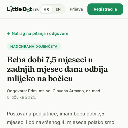
Prijava
Registracija
tent
Doktori
Pronađi uslugu
Cijene
Dnevnik zdravlja
Blog
HR
EN
USKORO
← Natrag na pitanja i odgovore
NADOHRANA DOJENČETA
Beba dobi 7,5 mjeseci u
zadnjih mjesec dana odbija
mlijeko na bočicu
Odgovara: Prim. mr. sc. Giovana Armano, dr. med.
·
6. ožujka 2025.
Poštovana pedijatrice, imam bebu dobi 7,5
mjeseci i od navršenog 4. mjeseca polako smo