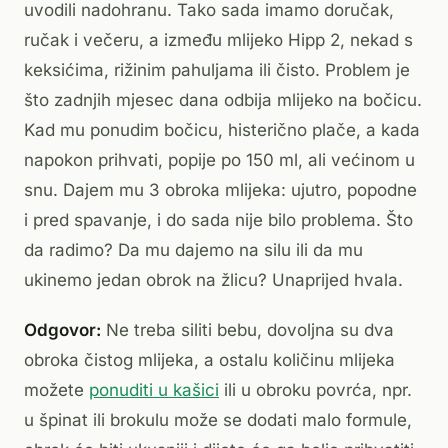
uvodili nadohranu. Tako sada imamo doručak,
ručak i večeru, a između mlijeko Hipp 2, nekad s
keksićima, rižinim pahuljama ili čisto. Problem je
što zadnjih mjesec dana odbija mlijeko na bočicu.
Kad mu ponudim bočicu, histerično plače, a kada
napokon prihvati, popije po 150 ml, ali većinom u
snu. Dajem mu 3 obroka mlijeka: ujutro, popodne
i pred spavanje, i do sada nije bilo problema. Što
da radimo? Da mu dajemo na silu ili da mu
ukinemo jedan obrok na žlicu? Unaprijed hvala.
Odgovor:
Ne treba siliti bebu, dovoljna su dva
obroka čistog mlijeka, a ostalu količinu mlijeka
možete
ponuditi u kašici
ili u obroku povrća, npr.
u špinat ili brokulu može se dodati malo formule,