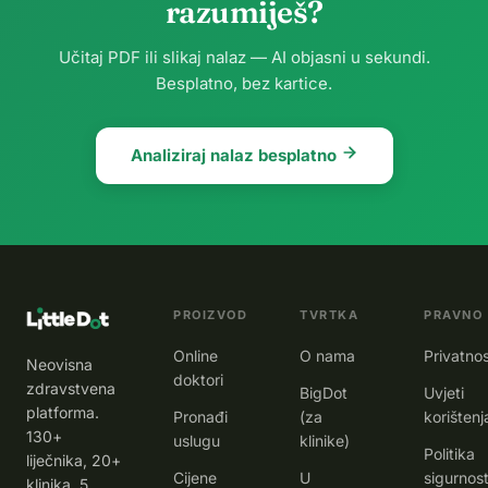
razumiješ?
Učitaj PDF ili slikaj nalaz — AI objasni u sekundi.
Besplatno, bez kartice.
Analiziraj nalaz besplatno
PROIZVOD
TVRTKA
PRAVNO
Online
O nama
Privatno
Neovisna
doktori
zdravstvena
BigDot
Uvjeti
platforma.
Pronađi
(za
korištenj
130+
uslugu
klinike)
Politika
liječnika, 20+
Cijene
U
sigurnost
klinika, 5