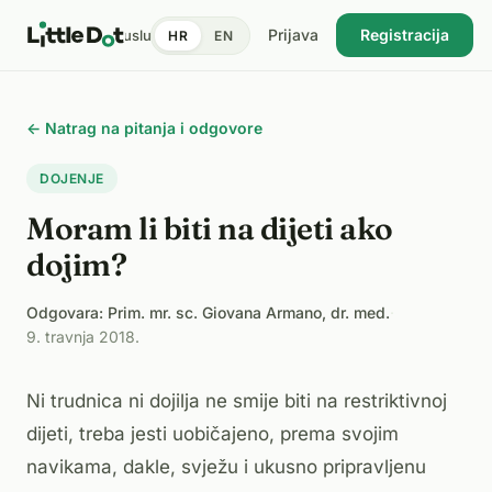
Prijava
Registracija
tent
Doktori
Pronađi uslugu
Cijene
Dnevnik zdravlja
Blog
HR
EN
USKORO
← Natrag na pitanja i odgovore
DOJENJE
Moram li biti na dijeti ako
dojim?
Odgovara: Prim. mr. sc. Giovana Armano, dr. med.
·
9. travnja 2018.
Ni trudnica ni dojilja ne smije biti na restriktivnoj
dijeti, treba jesti uobičajeno, prema svojim
navikama, dakle, svježu i ukusno pripravljenu