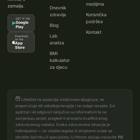
medijima
zemalja.
Dnevnik
zdravlja
Korisnička
GET IT ON
podrška
Google
Blog
Play
Kontakt
Lab
Download
on the
analiza
App
Store
BMI
kalkulator
za djecu
LittleDot ne postavlja medicinske dijagnoze, ne
preporučuje niti određuje terapije i ne izdaje recepte. Svi
sadržaji i AI odgovori isključivo su informativni te ne
zamjenjuju savjet, pregled ni procjenu kvalificiranog
zdravstvenog radnika. Svaka zdravstvena situacija je
individualna — za vlastite tegobe ili simptome uvijek se
obratite liječniku ili specijalistu. U hitnom slučaju nazovite
112