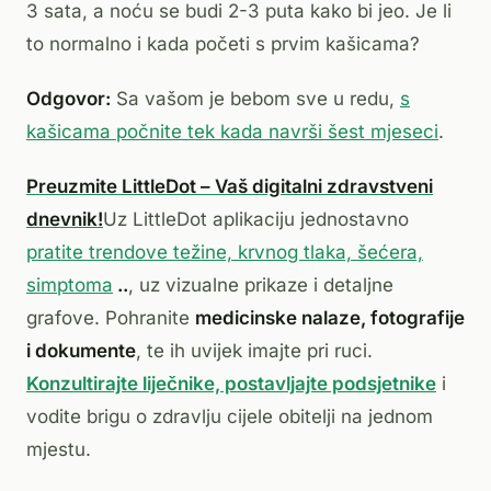
3 sata, a noću se budi 2-3 puta kako bi jeo. Je li
to normalno i kada početi s prvim kašicama?
Odgovor:
Sa vašom je bebom sve u redu,
s
kašicama počnite tek kada navrši šest mjeseci
.
Preuzmite LittleDot – Vaš digitalni zdravstveni
dnevnik!
Uz LittleDot aplikaciju jednostavno
pratite trendove težine, krvnog tlaka, šećera,
simptoma
..
, uz vizualne prikaze i detaljne
grafove. Pohranite
medicinske nalaze, fotografije
i dokumente
, te ih uvijek imajte pri ruci.
Konzultirajte liječnike, postavljajte podsjetnike
i
vodite brigu o zdravlju cijele obitelji na jednom
mjestu.