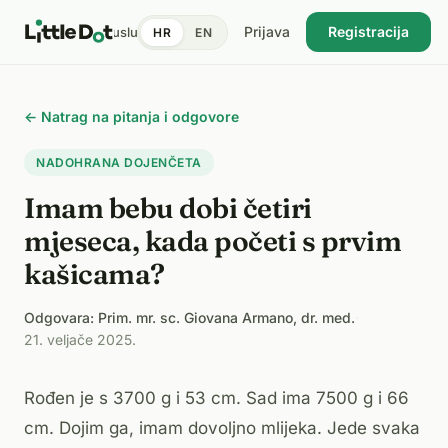
Prijava
Registracija
tent
Doktori
Pronađi uslugu
Cijene
Dnevnik zdravlja
Blog
HR
EN
USKORO
← Natrag na pitanja i odgovore
NADOHRANA DOJENČETA
Imam bebu dobi četiri
mjeseca, kada početi s prvim
kašicama?
Odgovara: Prim. mr. sc. Giovana Armano, dr. med.
·
21. veljače 2025.
Rođen je s 3700 g i 53 cm. Sad ima 7500 g i 66
cm. Dojim ga, imam dovoljno mlijeka. Jede svaka