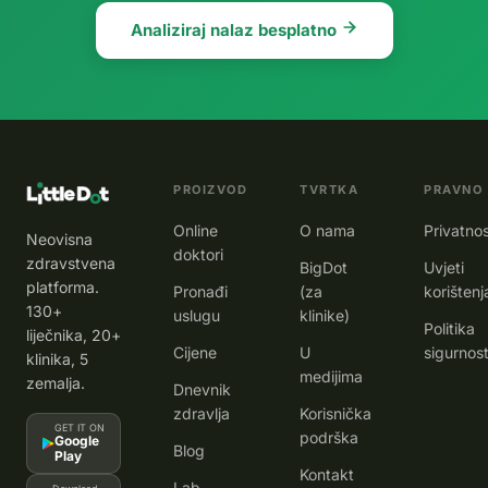
Analiziraj nalaz besplatno
PROIZVOD
TVRTKA
PRAVNO
Online
O nama
Privatno
Neovisna
doktori
zdravstvena
BigDot
Uvjeti
platforma.
Pronađi
(za
korištenj
130+
uslugu
klinike)
Politika
liječnika, 20+
Cijene
U
sigurnost
klinika, 5
medijima
zemalja.
Dnevnik
zdravlja
Korisnička
GET IT ON
podrška
Google
Blog
Play
Kontakt
Lab