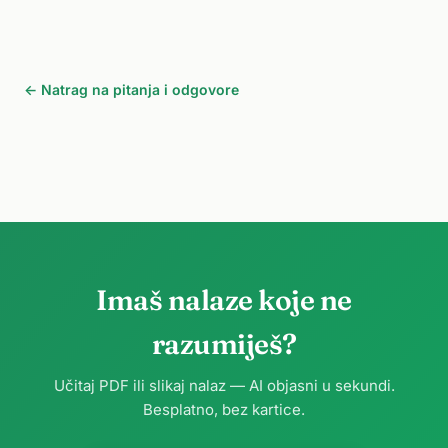
← Natrag na pitanja i odgovore
Imaš nalaze koje ne
razumiješ?
Učitaj PDF ili slikaj nalaz — AI objasni u sekundi.
Besplatno, bez kartice.