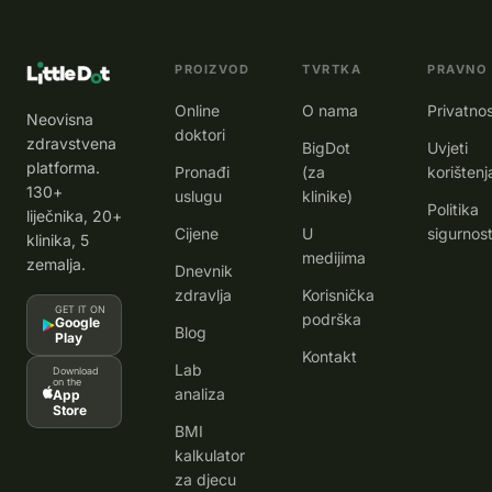
PROIZVOD
TVRTKA
PRAVNO
Online
O nama
Privatno
Neovisna
doktori
zdravstvena
BigDot
Uvjeti
platforma.
Pronađi
(za
korištenj
130+
uslugu
klinike)
Politika
liječnika, 20+
Cijene
U
sigurnost
klinika, 5
medijima
zemalja.
Dnevnik
zdravlja
Korisnička
GET IT ON
podrška
Google
Blog
Play
Kontakt
Lab
Download
on the
analiza
App
Store
BMI
kalkulator
za djecu