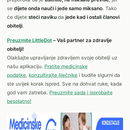
se
dijete onda nauči i jede samo miksano
. Tako
će dijete
steći naviku
da
jede kad i ostali članovi
obitelji
.
Preuzmite LittleDot
– Vaš partner za zdravlje
obitelji!
Olakšajte upravljanje zdravljem svoje obitelji uz
našu aplikaciju.
Pratite medicinske
podatke
,
konzultirajte liječnike
i budite sigurni da
ste uvijek korak ispred. Sve na dohvat ruke, kada
god vam zatreba.
Preuzmite sada i isprobajte
besplatno!