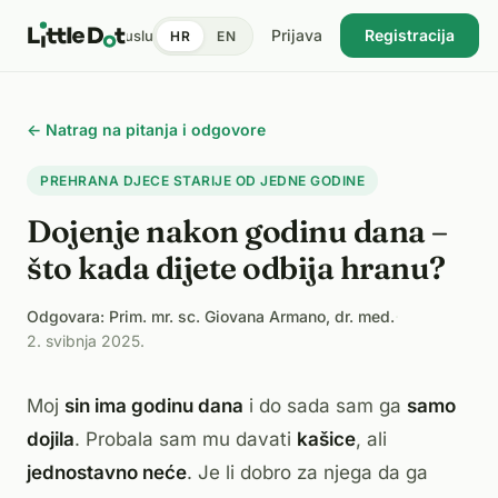
Prijava
Registracija
tent
Doktori
Pronađi uslugu
Cijene
Dnevnik zdravlja
Blog
HR
EN
USKORO
← Natrag na pitanja i odgovore
PREHRANA DJECE STARIJE OD JEDNE GODINE
Dojenje nakon godinu dana –
što kada dijete odbija hranu?
Odgovara: Prim. mr. sc. Giovana Armano, dr. med.
·
2. svibnja 2025.
Moj
sin ima godinu dana
i do sada sam ga
samo
dojila
. Probala sam mu davati
kašice
, ali
jednostavno neće
. Je li dobro za njega da ga