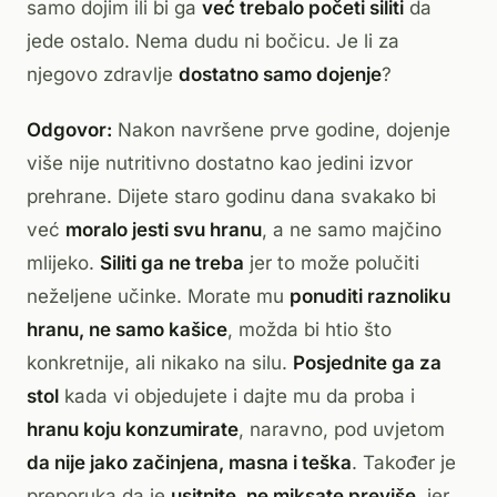
samo dojim ili bi ga
već trebalo početi siliti
da
jede ostalo. Nema dudu ni bočicu. Je li za
njegovo zdravlje
dostatno samo dojenje
?
Odgovor:
Nakon navršene prve godine, dojenje
više nije nutritivno dostatno kao jedini izvor
prehrane. Dijete staro godinu dana svakako bi
već
moralo jesti svu hranu
, a ne samo majčino
mlijeko.
Siliti ga ne treba
jer to može polučiti
neželjene učinke. Morate mu
ponuditi raznoliku
hranu, ne samo kašice
, možda bi htio što
konkretnije, ali nikako na silu.
Posjednite ga za
stol
kada vi objedujete i dajte mu da proba i
hranu koju konzumirate
, naravno, pod uvjetom
da nije jako začinjena, masna i teška
. Također je
preporuka da je
usitnite, ne miksate previše
, jer