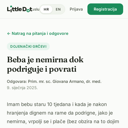
Prijava
Registracija
tent
Doktori
Pronađi uslugu
Cijene
Dnevnik zdravlja
Blog
HR
EN
USKORO
← Natrag na pitanja i odgovore
DOJENAČKI GRČEVI
Beba je nemirna dok
podriguje i povrati
Odgovara: Prim. mr. sc. Giovana Armano, dr. med.
·
9. siječnja 2025.
Imam bebu staru 10 tjedana i kada je nakon
hranjenja dignem na rame da podrigne, jako je
nemirna, vrpolji se i plače (bez obzira na to dojim