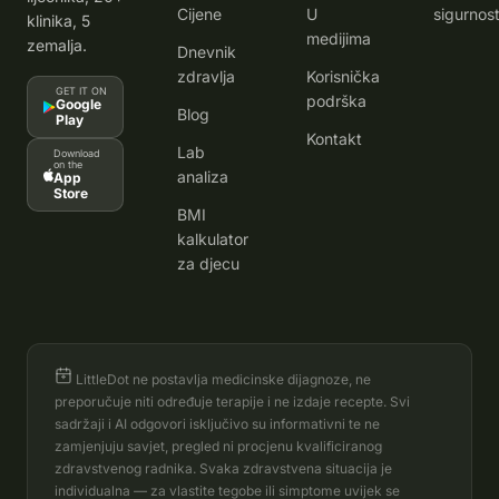
Cijene
U
sigurnost
klinika, 5
medijima
zemalja.
Dnevnik
zdravlja
Korisnička
GET IT ON
podrška
Google
Blog
Play
Kontakt
Lab
Download
on the
analiza
App
Store
BMI
kalkulator
za djecu
LittleDot ne postavlja medicinske dijagnoze, ne
preporučuje niti određuje terapije i ne izdaje recepte. Svi
sadržaji i AI odgovori isključivo su informativni te ne
zamjenjuju savjet, pregled ni procjenu kvalificiranog
zdravstvenog radnika. Svaka zdravstvena situacija je
individualna — za vlastite tegobe ili simptome uvijek se