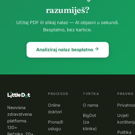
razumiješ?
Učitaj PDF ili slikaj nalaz — AI objasni u sekundi.
Besplatno, bez kartice.
Analiziraj nalaz besplatno
PROIZVOD
TVRTKA
PRAVNO
Online
O nama
Privatno
Neovisna
doktori
zdravstvena
BigDot
Uvjeti
platforma.
Pronađi
(za
korištenj
130+
uslugu
klinike)
Politika
liječnika, 20+