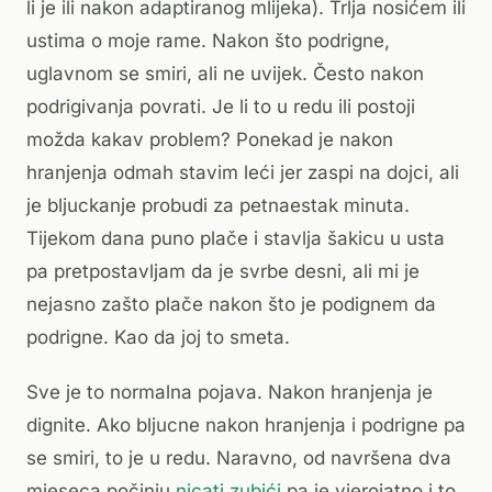
li je ili nakon adaptiranog mlijeka). Trlja nosićem ili
ustima o moje rame. Nakon što podrigne,
uglavnom se smiri, ali ne uvijek. Često nakon
podrigivanja povrati. Je li to u redu ili postoji
možda kakav problem? Ponekad je nakon
hranjenja odmah stavim leći jer zaspi na dojci, ali
je bljuckanje probudi za petnaestak minuta.
Tijekom dana puno plače i stavlja šakicu u usta
pa pretpostavljam da je svrbe desni, ali mi je
nejasno zašto plače nakon što je podignem da
podrigne. Kao da joj to smeta.
Sve je to normalna pojava. Nakon hranjenja je
dignite. Ako bljucne nakon hranjenja i podrigne pa
se smiri, to je u redu. Naravno, od navršena dva
mjeseca počinju
nicati zubići
pa je vjerojatno i to