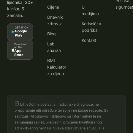
Politika
liječnika, 20+
Cijene
U
sigurnost
klinika, 5
medijima
zemalja.
Dnevnik
zdravlja
Korisnička
GET IT ON
podrška
Google
Blog
Play
Kontakt
Lab
Download
on the
analiza
App
Store
BMI
kalkulator
za djecu
LittleDot ne postavlja medicinske dijagnoze, ne
preporučuje niti određuje terapije i ne izdaje recepte. Svi
sadržaji i AI odgovori isključivo su informativni te ne
zamjenjuju savjet, pregled ni procjenu kvalificiranog
zdravstvenog radnika. Svaka zdravstvena situacija je