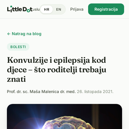
Prijava
Registracija
tent
Doktori
Pronađi uslugu
Cijene
Dnevnik zdravlja
Blog
HR
EN
USKORO
← Natrag na blog
BOLESTI
Konvulzije i epilepsija kod
djece – što roditelji trebaju
znati
Prof. dr. sc. Maša Malenica dr. med.
·
26. listopada 2021.