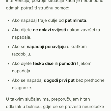
intervenciju, postoje situacije kada je neophodno
odmah potražiti stručnu pomoć:
Ako napadaj traje dulje od
pet minuta
.
Ako dijete
ne dolazi svijesti
nakon završetka
napadaja.
Ako se
napadaji ponavljaju
u kratkom
razdoblju.
Ako dijete
teško diše
ili
pomodri
tijekom
napadaja.
Ako se napadaj
dogodi prvi put
bez prethodne
dijagnoze.
U takvim slučajevima, preporučujem hitan
odlazak u bolnicu, gdje će se provesti neurološke