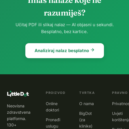
Imaš nalaze koje ne
razumiješ?
Učitaj PDF ili slikaj nalaz — AI objasni u sekundi.
Besplatno, bez kartice.
Analiziraj nalaz besplatno
PROIZVOD
TVRTKA
PRAVNO
Online
O nama
Privatno
Neovisna
doktori
zdravstvena
BigDot
Uvjeti
platforma.
Pronađi
(za
korištenj
130+
uslugu
klinike)