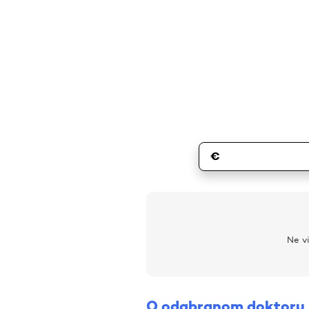
€
Ne vi
O odabranom doktoru