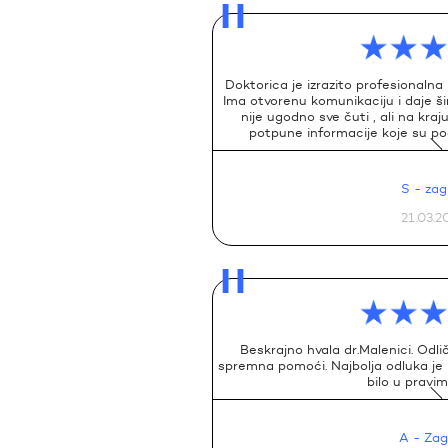
Doktorica je izrazito profesionalna
Ima otvorenu komunikaciju i daje ši
nije ugodno sve čuti , ali na kra
potpune informacije koje su pod
S
- zag
21.03.2
Beskrajno hvala dr.Malenici. Odli
spremna pomoći. Najbolja odluka je bil
bilo u pravi
A
- Zag