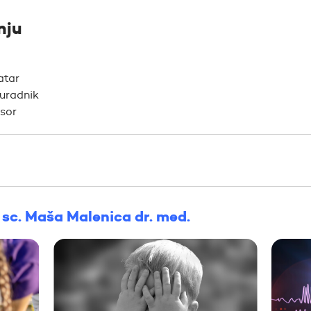
nju
atar
suradnik
esor
. sc. Maša Malenica dr. med.