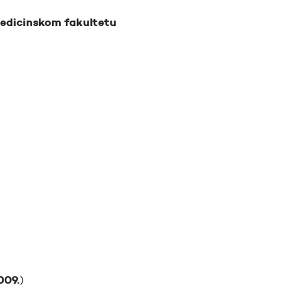
edicinskom fakultetu
009.
)