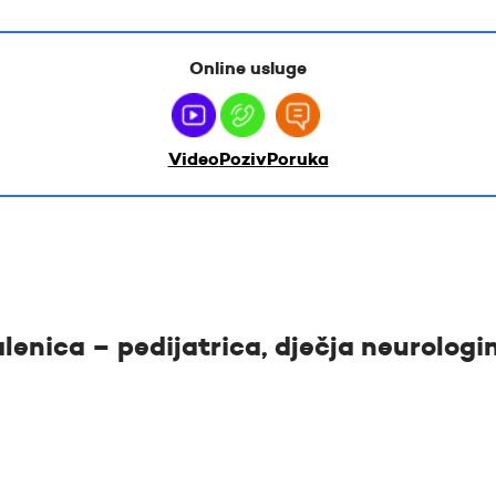
Online usluge
Video
Poziv
Poruka
alenica – pedijatrica, dječja neurologi