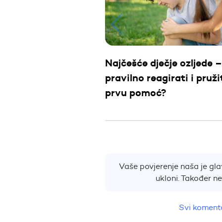
Najčešće dječje ozljede 
pravilno reagirati i pruži
prvu pomoć?
Vaše povjerenje naša je glav
ukloni. Također n
Svi komenta