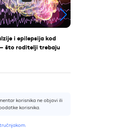
Cerebralna paraliza
– uzroci, dijagnostik
zije i epilepsija kod
podrška roditeljima
– što roditelji trebaju
entar korisnika ne objavi ili
podatke korisnika.
stručnjakom.