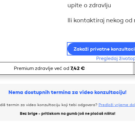
upite o zdravlju
Ili kontaktiraj nekog od
Zakaži privatne konzultaci
Pregledaj životo
7,42 €
Premium zdravlje već od
Nema dostupnih termina za video konzultaciju!
diš termin za video konzultaciju koji tebi odgovara?
Predloži vrijeme d
Bez brige - pritiskom na gumb još ne plaćaš ništa!