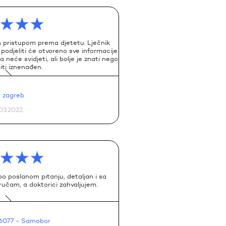
im pristupom prema djetetu. Lječnik
podjeliti će otvoreno sve informacije
neće svidjeti, ali bolje je znati nego
iti iznenađen.
- zagreb
03.2022.
 poslanom pitanju, detaljan i sa
učam, a doktorici zahvaljujem.
66077
- Samobor