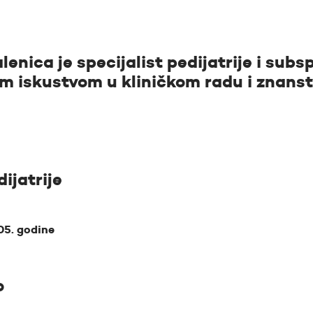
lenica je specijalist pedijatrije i subsp
im iskustvom u kliničkom radu i znans
dijatrije
05. godine
o