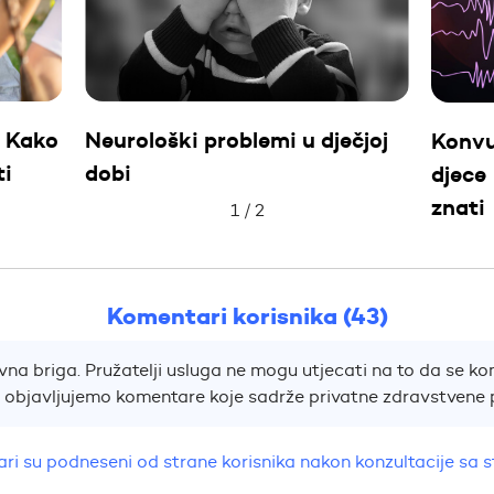
– Kako
Neurološki problemi u dječjoj
Konvul
ti
dobi
djece 
znati
1
/
2
Komentari korisnika (43)
na briga. Pružatelji usluga ne mogu utjecati na to da se kom
e objavljujemo komentare koje sadrže privatne zdravstvene 
ri su podneseni od strane korisnika nakon konzultacije sa 