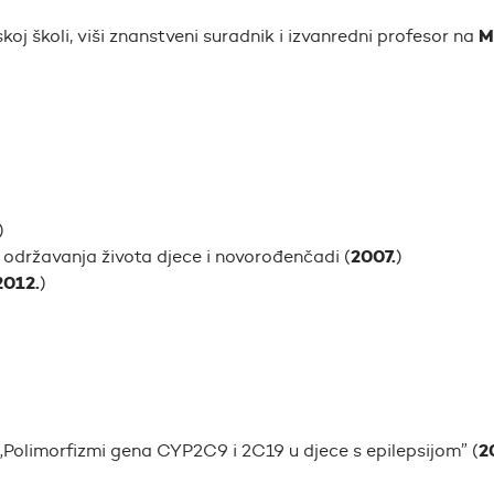
M
oj školi, viši znanstveni suradnik i izvanredni profesor na
)
2007.
održavanja života djece i novorođenčadi (
)
2012.
)
2
„Polimorfizmi gena CYP2C9 i 2C19 u djece s epilepsijom”
(