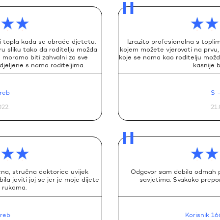
 i topla kada se obraća djetetu.
Izrazito profesionalna s topl
ru sliku tako da roditelju možda
kojem možete vjerovati na prvu, 
ju moramo biti zahvalni za sve
koje se nama kao roditelju možda 
jeljene s nama roditeljima.
kasnije b
reb
S
022.
21.
čna, stručna doktorica uvijek
Odgovor sam dobila odmah po
a javiti joj se jer je moje dijete
savjetima. Svakako prepor
m rukama.
reb
Korisnik 1