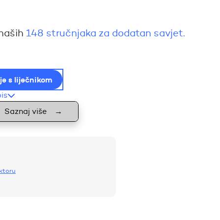
 naših
148 stručnjaka za dodatan savjet.
je s liječnikom
pis
Saznaj više
→
oktoru