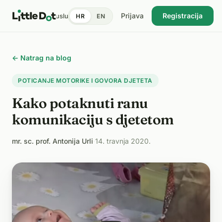
Prijava
Registracija
tent
Doktori
Pronađi uslugu
Cijene
Dnevnik zdravlja
Blog
HR
EN
USKORO
← Natrag na blog
POTICANJE MOTORIKE I GOVORA DJETETA
Kako potaknuti ranu
komunikaciju s djetetom
mr. sc. prof. Antonija Urli
·
14. travnja 2020.