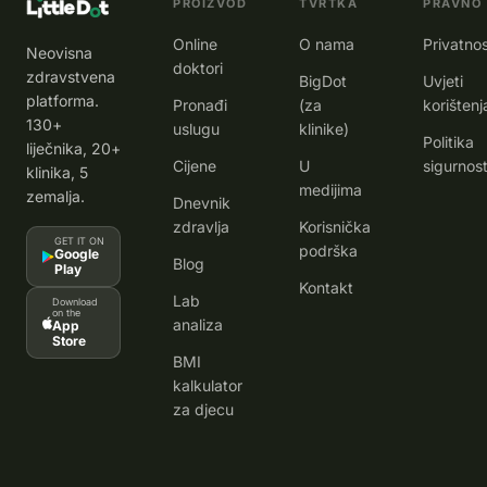
PROIZVOD
TVRTKA
PRAVNO
Online
O nama
Privatno
Neovisna
doktori
zdravstvena
BigDot
Uvjeti
platforma.
Pronađi
(za
korištenj
130+
uslugu
klinike)
Politika
liječnika, 20+
Cijene
U
sigurnost
klinika, 5
medijima
zemalja.
Dnevnik
zdravlja
Korisnička
GET IT ON
podrška
Google
Blog
Play
Kontakt
Lab
Download
on the
analiza
App
Store
BMI
kalkulator
za djecu