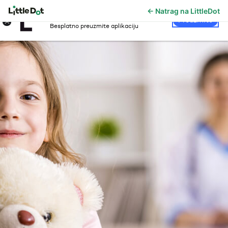
← Natrag na LittleDot
LittleDot
×
Preuzmite
Besplatno preuzmite aplikaciju