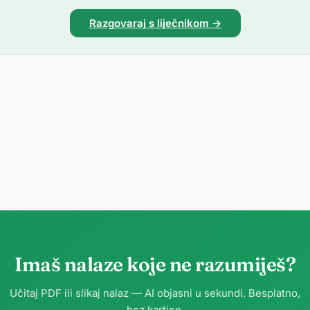
Razgovaraj s liječnikom →
Imaš nalaze koje ne razumiješ?
Učitaj PDF ili slikaj nalaz — AI objasni u sekundi. Besplatno,
bez kartice.