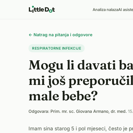
Analiza nalaza
AI asist
← Natrag na pitanja i odgovore
RESPIRATORNE INFEKCIJE
Mogu li davati baz
mi još preporuči
male bebe?
Odgovara: Prim. mr. sc. Giovana Armano, dr. med.
·
15
Imam sina starog 5 i pol mjeseci, često je 