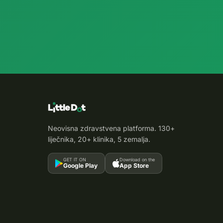
Neovisna zdravstvena platforma. 130+
liječnika, 20+ klinika, 5 zemalja.
GET IT ON
Download on the
Google Play
App Store