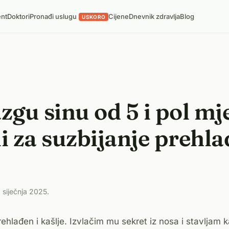
ent
Doktori
Pronađi uslugu
Cijene
Dnevnik zdravlja
Blog
USKORO
gu sinu od 5 i pol mjes
li za suzbijanje prehl
. siječnja 2025.
prehlađen i kašlje. Izvlačim mu sekret iz nosa i stavlja