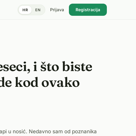
Prijava
Registracija
HR
EN
eci, i što biste
ade kod ovako
m kapi u nosić. Nedavno sam od poznanika