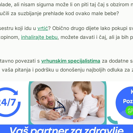
ade, ali nisam sigurna može li on piti taj čaj s obzirom na
oručili za suzbijanje prehlade kod ovako male bebe?
sestru koji idu u
vrtić
? Obično drugo dijete lako pokupi sv
otopinom,
inhalirajte bebu
, možete davati i čaj, ali ja bi
tavno povezati s
vrhunskim specijalistima
za dodatne sa
 vaša pitanja i podršku u donošenju najboljih odluka za 