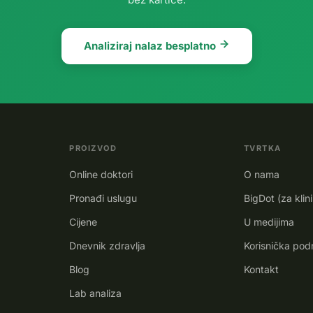
Analiziraj nalaz besplatno
PROIZVOD
TVRTKA
Online doktori
O nama
Pronađi uslugu
BigDot (za klin
Cijene
U medijima
Dnevnik zdravlja
Korisnička pod
Blog
Kontakt
Lab analiza