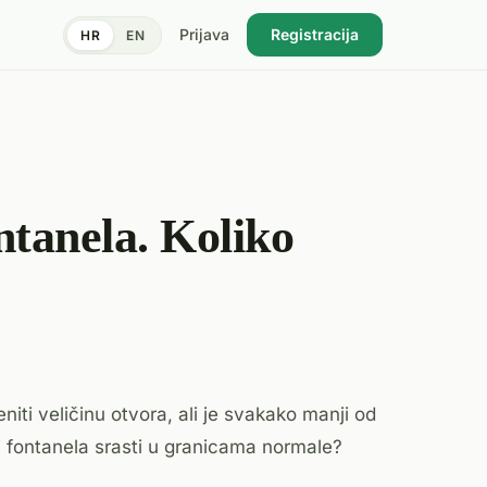
Prijava
Registracija
HR
EN
ntanela. Koliko
niti veličinu otvora, ali je svakako manji od
ri fontanela srasti u granicama normale?