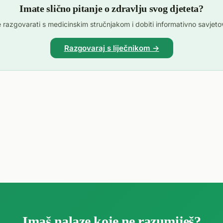
Imate slično pitanje o zdravlju svog djeteta?
 razgovarati s medicinskim stručnjakom i dobiti informativno savjetovan
Razgovaraj s liječnikom →
Imaš nalaze koje ne razumiješ?