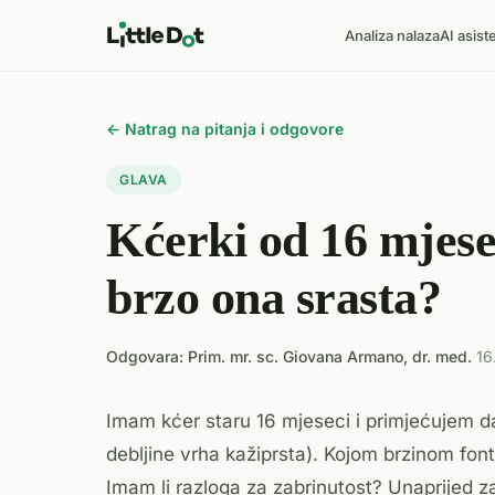
Analiza nalaza
AI asist
← Natrag na pitanja i odgovore
GLAVA
Kćerki od 16 mjesec
brzo ona srasta?
Odgovara: Prim. mr. sc. Giovana Armano, dr. med.
·
16
Imam kćer staru 16 mjeseci i primjećujem da 
debljine vrha kažiprsta). Kojom brzinom font
Imam li razloga za zabrinutost? Unaprijed z