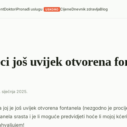
ent
Doktori
Pronađi uslugu
Cijene
Dnevnik zdravlja
Blog
USKORO
i još uvijek otvorena fo
. siječnja 2025.
joj je još uvijek otvorena fontanela (nezgodno je procije
anela srasta i je li moguće predvidjeti hoće li mojoj kće
ahvaljujem!