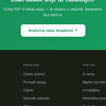
Učitaj PDF ili slikaj nalaz — AI objasni u sekundi. Besplatno,
bez kartice.
Analiziraj nalaz besplatno
PROIZVOD
TVRTKA
Online doktori
O nama
Pronađi uslugu
BigDot (za klin
Cijene
U medijima
Dnevnik zdravlja
Korisnička pod