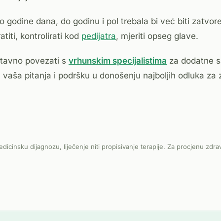
godine dana, do godinu i pol trebala bi već biti zatvor
titi, kontrolirati kod
pedijatra
, mjeriti opseg glave.
tavno povezati s
vrhunskim specijalistima
za dodatne sa
 vaša pitanja i podršku u donošenju najboljih odluka za 
edicinsku dijagnozu, liječenje niti propisivanje terapije. Za procjenu zdra