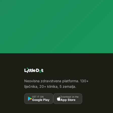
Neovisna zdravstvena platforma. 130+
liječnika, 20+ klinika, 5 zemalja.
GET IT ON
Download on the
Google Play
App Store