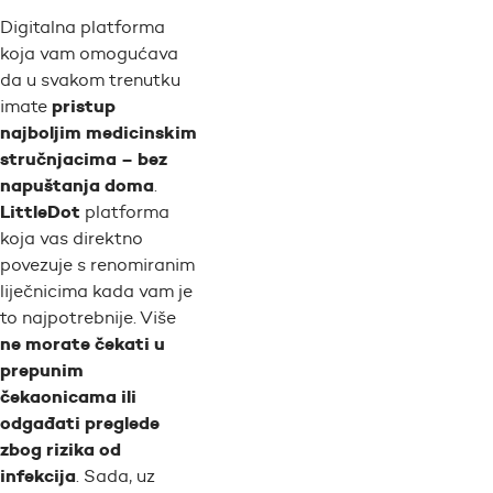
Digitalna platforma
koja vam omogućava
da u svakom trenutku
pristup
imate
najboljim medicinskim
stručnjacima – bez
napuštanja doma
.
LittleDot
platforma
koja vas direktno
povezuje s renomiranim
liječnicima kada vam je
to najpotrebnije. Više
ne morate čekati u
prepunim
čekaonicama ili
odgađati preglede
zbog rizika od
infekcija
. Sada, uz