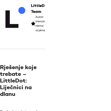
LittleDot
Team
Autor
trenutno
nema
ocjena
Rješenje koje
trebate –
LittleDot:
Liječnici na
dlanu