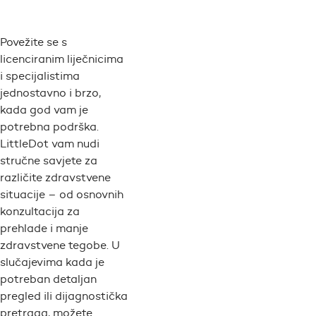
Povežite se s
licenciranim liječnicima
i specijalistima
jednostavno i brzo,
kada god vam je
potrebna podrška.
LittleDot vam nudi
stručne savjete za
različite zdravstvene
situacije – od osnovnih
konzultacija za
prehlade i manje
zdravstvene tegobe. U
slučajevima kada je
potreban detaljan
pregled ili dijagnostička
pretraga, možete