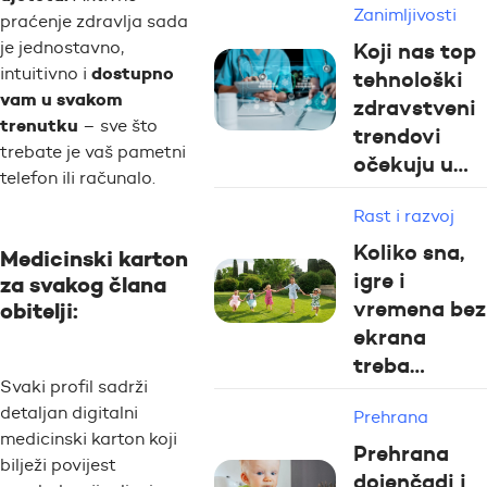
Zanimljivosti
praćenje zdravlja sada
Koji nas top
je jednostavno,
dostupno
intuitivno i
tehnološki
vam u svakom
zdravstveni
trenutku
– sve što
trendovi
trebate je vaš pametni
očekuju u…
telefon ili računalo.
Rast i razvoj
Koliko sna,
Medicinski karton
igre i
za svakog člana
vremena bez
obitelji
:
ekrana
treba…
Svaki profil sadrži
detaljan digitalni
Prehrana
medicinski karton koji
Prehrana
bilježi povijest
dojenčadi i