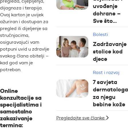
pregleda, cijepljenja,
uvođenje
dijagnoza i terapija.
dohrane –
Ovaj karton je uvijek
Sve što…
ažuriran i dostupan za
pregled ili dijeljenje sa
Bolesti
stručnjacima,
osiguravajući vam
Zadržavanje
potpuni uvid u zdravlje
stolice kod
svakog člana obitelji –
djece
kad god vam je
potreban.
Rast i razvoj
7 savjeta
dermatologa
Online
za njegu
konzultacije sa
bebine kože
specijalistima i
samostalno
zakazivanje
Pregledajte sve članke
termina: