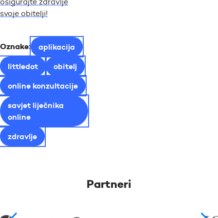
osigurajte zdravlje
svoje obitelji!
Oznake:
aplikacija
littledot
obitelj
online konzultacije
savjet liječnika
online
zdravlje
Partneri