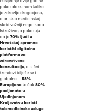
Posljednje dvije godine
pokazale su nam koliko
je zdravlje dragocjeno,
a pristup medicinskoj
skrbi važniji nego ikada.
Istraživanja pokazuju
70% ljudi u
da je
Hrvatskoj spremno
koristiti digitalne
platforme za
zdravstvene
konzultacije
, a slični
trendovi bilježe se i
58%
globalno –
Europljana
80%
te čak
pacijenata u
Ujedinjenom
Kraljevstvu koristi
telemedicinske usluge