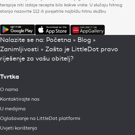
terapije niti izdaje recepte bilo kakve vrste. U slučaju hitnog
stanja nazovite 112 ili posjetite najbližu hitnu službu.
Nalazite se na:
Početna
»
Blog
»
Zanimljivosti
»
Zašto je LittleDot pravo
riješenje za vašu obitelj?
Tvrtka
O nama
Kontaktirajte nas
U medijima
Oglašavanje na LittleDot platformi
Uvjeti korištenja