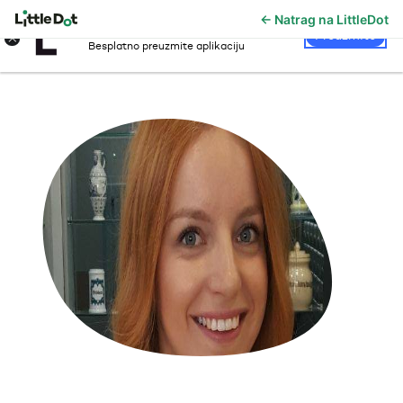
← Natrag na LittleDot
LittleDot
×
Preuzmite
Besplatno preuzmite aplikaciju