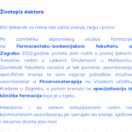
Životopis doktora
Biti ljekarnik za mene nije samo zvanje, nego i poziv!
Po završetku diplomskog studija farmacije
Farmaceutsko-biokemijskom fakultetu u
na
Zagrebu
2012.godine, počela sam raditi u javnoj ljekarni.
Trenutno radim u Ljekarni Draženović u Metkoviću.
Završetak fakulteta označio je tek početak usavršavanja
specifičnih znanja te sam najprije pohađala stručno
fitoaromaterapije
usavršavanje iz
na Visokom učilišt
specijalizaciju iz
Krešimir u Zagrebu, a potom krenula na
kliničke farmacije
koja je u tijeku.
Intenzivno i sa velikim entuzijazmom radim na
kontinuiranom usavršavanju jer vjerujem da znanje, vještine
i iskustvo doista jesu moć.