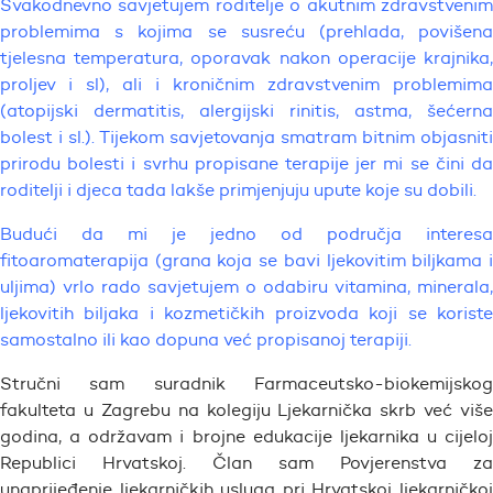
Svakodnevno savjetujem roditelje o akutnim zdravstvenim
problemima s kojima se susreću (prehlada, povišena
tjelesna temperatura, oporavak nakon operacije krajnika,
proljev i sl), ali i kroničnim zdravstvenim problemima
(atopijski dermatitis, alergijski rinitis, astma, šećerna
bolest i sl.). Tijekom savjetovanja smatram bitnim objasniti
prirodu bolesti i svrhu propisane terapije jer mi se čini da
roditelji i djeca tada lakše primjenjuju upute koje su dobili.
Budući da mi je jedno od područja interesa
fitoaromaterapija (grana koja se bavi ljekovitim biljkama i
uljima) vrlo rado savjetujem o odabiru vitamina, minerala,
ljekovitih biljaka i kozmetičkih proizvoda koji se koriste
samostalno ili kao dopuna već propisanoj terapiji.
Stručni sam suradnik Farmaceutsko-biokemijskog
fakulteta u Zagrebu na kolegiju Ljekarnička skrb već više
godina, a održavam i brojne edukacije ljekarnika u cijeloj
Republici Hrvatskoj. Član sam Povjerenstva za
unaprijeđenje ljekarničkih usluga pri Hrvatskoj ljekarničkoj