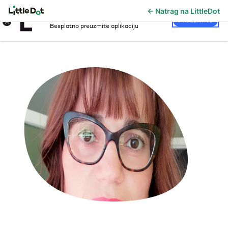
← Natrag na LittleDot
LittleDot
×
Preuzmite
Besplatno preuzmite aplikaciju